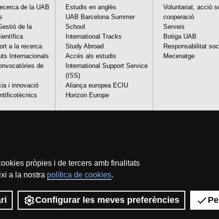
Recerca de la UAB
Estudis en anglès
Voluntariat, acció so
s
UAB Barcelona Summer
cooperació
stió de la
School
Serveis
ientífica
International Tracks
Botiga UAB
ort a la recerca
Study Abroad
Responsabilitat soc
uts Internacionals
Accés als estudis
Mecenatge
onvocatòries de
International Support Service
(ISS)
ia i innovació
Aliança europea ECIU
ntificotècnics
Horizon Europe
ookies pròpies i de tercers amb finalitats
Avís legal
Protecció de dades
Sobre el web
Accessib
xi a la nostra
política de cookies
.
Som una universitat capdavantera que imparteix una docència de qualitat i exce
flexible, ajustada a les necessitats de la societat i adaptada als nous mod
reconeguda internacionalment per la qualitat i el caràcter in
ri
Configurar les meves preferències
Pe
2026 Universitat Autònoma de Ba