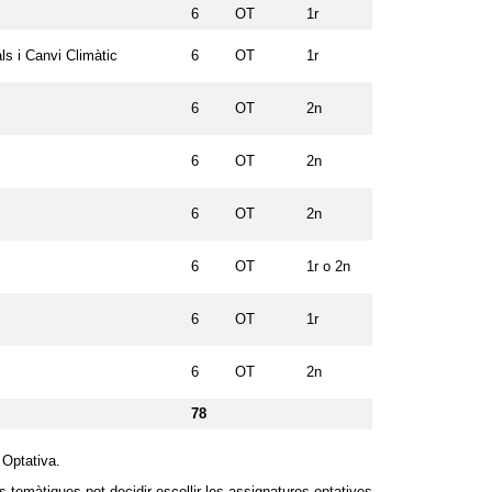
6
OT
1r
s i Canvi Climàtic
6
OT
1r
6
OT
2n
6
OT
2n
6
OT
2n
6
OT
1r o 2n
6
OT
1r
6
OT
2n
78
 Optativa.
s temàtiques pot decidir escollir les assignatures optatives