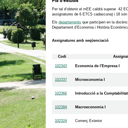
Pla d'estudis
Per tal d’obtenir el mEE caldrà superar 42 EC
assignatures de 6 ETCS cadascuna) i 18 són 
Els
departaments
que participen en la docènc
Departament d’Economia i Història Econòmica
Assignatures amb seqüenciació
Codi
Assigna
102343
Economia de l'Empresa I
102337
Microeconomia I
102366
Introducció a la Comptabilitat
102384
Macroeconomia I
102324
Comerç Exterior