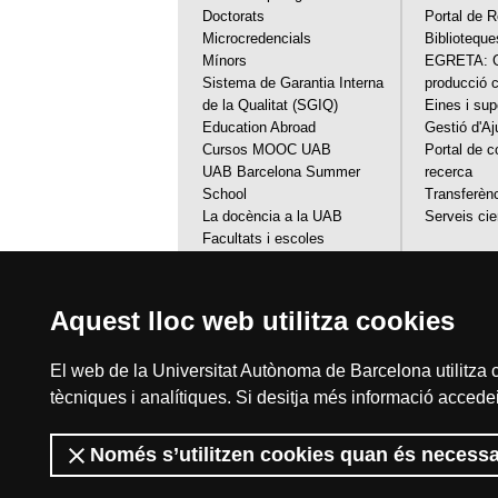
Doctorats
Portal de 
Microcredencials
Biblioteque
Mínors
EGRETA: Ge
Sistema de Garantia Interna
producció c
de la Qualitat (SGIQ)
Eines i sup
Education Abroad
Gestió d'Aj
Cursos MOOC UAB
Portal de c
UAB Barcelona Summer
recerca
School
Transferènc
La docència a la UAB
Serveis cie
Facultats i escoles
Universitat a l'Abast
Ajuts, beques i convocatòries
Visita la UAB
Aquest lloc web utilitza cookies
El web de la Universitat Autònoma de Barcelona utilitza c
tècniques i analítiques. Si desitja més informació accedei
Només s’utilitzen cookies quan és necessa