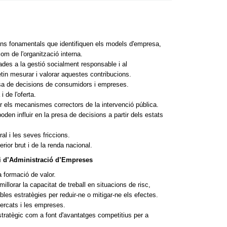
ions fonamentals que identifiquen els models d'empresa,
com de l'organització interna.
des a la gestió socialment responsable i al
in mesurar i valorar aquestes contribucions.
resa de decisions de consumidors i empreses.
 de l'oferta.
ir els mecanismes correctors de la intervenció pública.
oden influir en la presa de decisions a partir dels estats
al i les seves friccions.
rior brut i de la renda nacional.
ari d’Administració d’Empreses
 formació de valor.
llorar la capacitat de treball en situacions de risc,
bles estratègies per reduir-ne o mitigar-ne els efectes.
mercats i les empreses.
estratègic com a font d'avantatges competitius per a