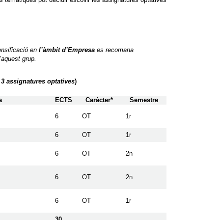
ensificació en
l’àmbit d’Empresa
es recomana
d’aquest grup.
r 3 assignatures optatives
)
a
ECTS
Caràcter*
Semestre
6
OT
1r
6
OT
1r
6
OT
2n
6
OT
2n
6
OT
1r
30