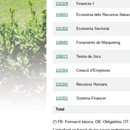
102329
Finances I
104653
Economia dels Recursos Natural
102302
Economia Sectorial
108085
Fonaments de Màrqueting
108071
Teoria de Jocs
102364
Creació d’Empreses
102342
Recursos Humans
102301
Sistema Financer
Total
(*) FB: Formació bàsica; OB: Obligatòria; OT:
L’estudiant en funció de les seves preferèncie