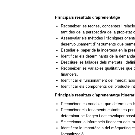
Principals resultats d’aprenentatge
Reconèixer les teories, conceptes i relac
tant des de la perspectiva de la propietat 
Assenyalar els mètodes i tècniques orienta
desenvolupament d'instruments que permet
Estudiar el paper de la incertesa en la p
Identificar els determinants de la demanda i
Descriure les fallades dels mercats i defin
Reconèixer les variables qualitatives que p
financers.
Identificar el funcionament del mercat labor
Identificar els components del producte inte
Principals resultats d’aprenentatge itiner
Reconèixer les variables que determinen la
Reconèixer els fonaments estadístics per mi
determinar-ne l'origen i desenvolupar possi
Seleccionar la informació financera dels 
Identificar la importància del màrqueting 
l'organització.