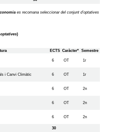
Economia
es recomana seleccionar del conjunt d’optatives
 optatives
)
tura
ECTS
Caràcter*
Semestre
6
OT
1r
s i Canvi Climàtic
6
OT
1r
6
OT
2n
6
OT
2n
6
OT
2n
30