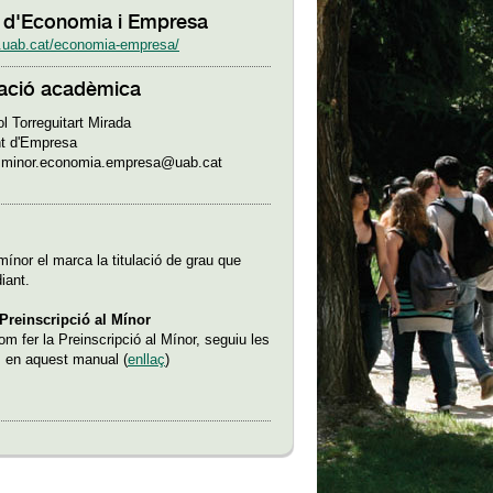
t d'Economia i Empresa
.uab.cat/economia-empresa/
ació acadèmica
l Torreguitart Mirada
t d'Empresa
o.minor.economia.empresa@uab.cat
mínor el marca la titulació de grau que
diant.
Preinscripció al Mínor
m fer la Preinscripció al Mínor, seguiu les
s en aquest manual (
enllaç
)