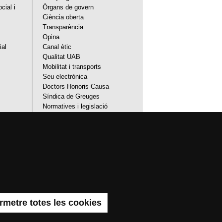
cial i
Òrgans de govern
Ciència oberta
Transparència
Opina
ial
Canal ètic
Qualitat UAB
Mobilitat i transports
Seu electrònica
Doctors Honoris Causa
Síndica de Greuges
Normatives i legislació
Directori
Identitat i imatge corporativa
ilitat web
Mapa del web UAB
l·lència, diversificada, multidisciplinària i
els de l'Europa del coneixement. La UAB és
novador de la seva recerca.
rmetre totes les cookies
rcelona