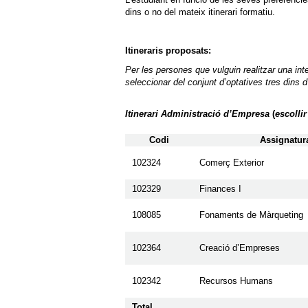
dins o no del mateix itinerari formatiu.
Itineraris proposats:
Per les persones que vulguin realitzar una int
seleccionar del conjunt d’optatives tres dins 
Itinerari Administració d’Empresa
(
escolli
Codi
Assignatur
102324
Comerç Exterior
102329
Finances I
108085
Fonaments de Màrqueting
102364
Creació d’Empreses
102342
Recursos Humans
Total