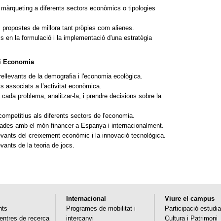
del màrqueting a diferents sectors econòmics o tipologies
es propostes de millora tant pròpies com alienes.
 en la formulació i la implementació d'una estratègia
ari Economia
rellevants de la demografia i l'economia ecològica.
ls associats a l’activitat econòmica.
 cada problema, analitzar-la, i prendre decisions sobre la
competitius als diferents sectors de l'economia.
nculades amb el món financer a Espanya i internacionalment.
evants del creixement econòmic i la innovació tecnològica.
vants de la teoria de jocs.
Internacional
Viure el campus
nts
Programes de mobilitat i
Participació estudia
 centres de recerca
intercanvi
Cultura i Patrimoni