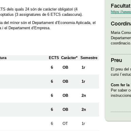
Faculta
TS dels quals 24 són de caràcter obligatori (4
https://www
optatius (3 assignatures de 6 ETCS cadascuna).
ia del mínor són el Departament d’Economia Aplicada, el
Coordin
 i el Departament d’Empresa.
Maria Conso
Departamen
coordinaci
tura
ECTS
Caràcter*
Semestre
Preu
6
OB
1r
El preu del 
cursi l´estu
6
OB
1r
Com fer la 
Per saber co
6
OB
2n
instruccion
6
OB
2n
6
OT
1r