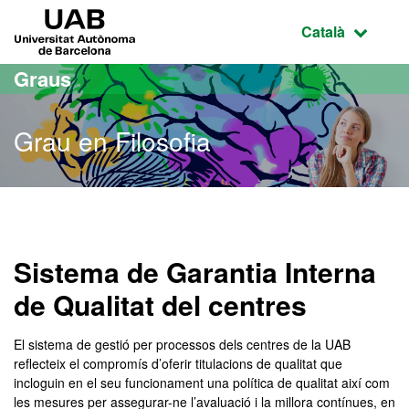
Ves al contingut principal
Ves a la navegació de la pàgina
UAB Universitat Autònoma de Barcelona
Idioma selecci
Català
Graus
Grau en Filosofia
Grau en Filosofia
Sistema de Garantia Interna
de Qualitat del centres
El sistema de gestió per processos dels centres de la UAB
reflecteix el compromís d’oferir titulacions de qualitat que
incloguin en el seu funcionament una política de qualitat així com
les mesures per assegurar-ne l’avaluació i la millora contínues, en