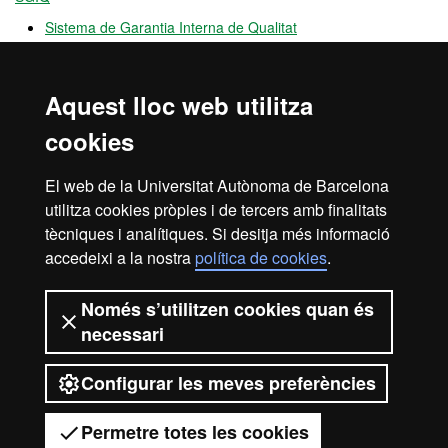
Sistema de Garantia Interna de Qualitat
Pla d'Acció Tutorial PAT
Comissió d'Ordenació Acadèmica d'Estudis de Grau
Comissió de Qualitat Docent
Aquest lloc web utilitza
cookies
OPINA UAB
Canal
obert de participació que permet fer arribar suggeriments,
queixes i felicitacions sobre el funcionament de la UAB
El web de la Universitat Autònoma de Barcelona
utilitza cookies pròpies i de tercers amb finalitats
tècniques i analítiques. Si desitja més informació
accedeixi a la nostra
política de cookies
.
Avís legal
Protecció de dades
Sobre el web
Només s’utilitzen cookies quan és
necessari
Accessibilitat web
Mapa del web UAB
Configurar les meves preferències
2026 Universitat Autònoma de
Barcelona
Permetre totes les cookies