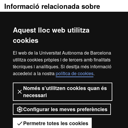
Informació relacionada sobre
l’accés
Consulta tota la informació relacionada amb les vies d’accés a la
Aquest lloc web utilitza
universitat:
estudiants de batxillerat
,
estudiants de CFGS
,
majors
de 25 anys
,
majors de 45 anys
.
cookies
També trobaràs informació d’altres vies d’accés (
acreditació
El web de la Universitat Autònoma de Barcelona
d'experiència laboral
,
canvi d'estudis universitaris espanyols
,
utilitza cookies pròpies i de tercers amb finalitats
canvi d’estudis universitaris estrangers
), o vies d'accés per a
tècniques i analítiques. Si desitja més informació
estudiants internacionals no titulats (
estudiants internacionals:
accedeixi a la nostra
política de cookies
.
batxillerat UE
,
estudiants internacionals: batxillerat no UE
) i per
alumnes titulats (
reincorporacions
,
universitaris UE
,
universitaris
no UE
i
titulats universitaris
).
Només s’utilitzen cookies quan és
necessari
Configurar les meves preferències
2026 Universitat Autònoma de
Barcelona
Permetre totes les cookies