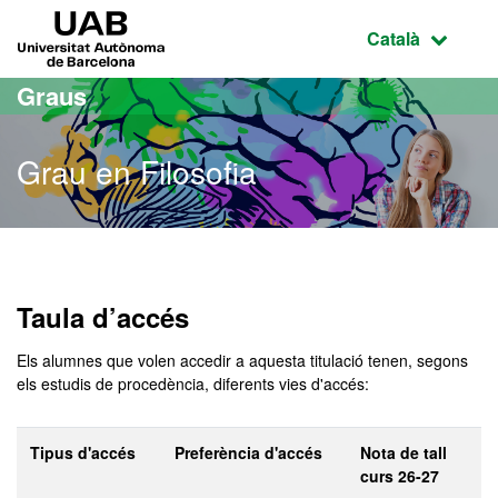
Ves al contingut principal
Ves a la navegació de la pàgina
UAB Universitat Autònoma de Barcelona
Idioma selecci
Català
Graus
Grau en Filosofia
Grau en Filosofia
Taula d’accés
Els alumnes que volen accedir a aquesta titulació tenen, segons
els estudis de procedència, diferents vies d'accés:
Tipus d'accés
Preferència d'accés
Nota de tall
curs 26-27