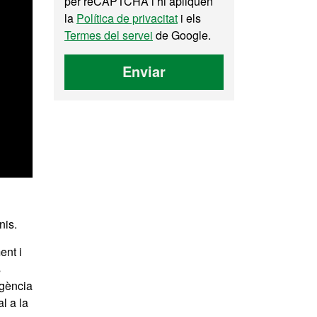
per reCAPTCHA i hi apliquen
la
Política de privacitat
i els
Termes del servei
de Google.
Enviar
nis.
ent i
s
igència
l a la