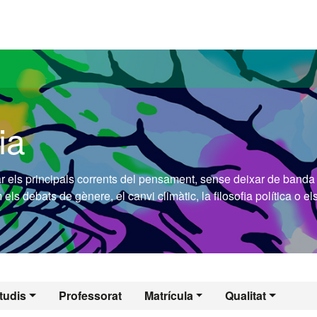
versitat Autònoma de Barcelona
ia
car els principals corrents del pensament, sense deixar de banda
ls debats de gènere, el canvi climàtic, la filosofia política o el
tudis
Professorat
Matrícula
Qualitat