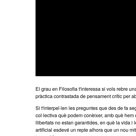
0
seconds
of
El grau en Filosofia t'interessa si vols rebre u
0
pràctica contrastada de pensament crític per ab
seconds
Volume
90%
Si t'interpel·len les preguntes que des de fa s
col·lectiva què podem conèixer, amb què hem de
llibertats no estan garantides, en què la vida i
artificial esdevé un repte alhora que un nou mitj