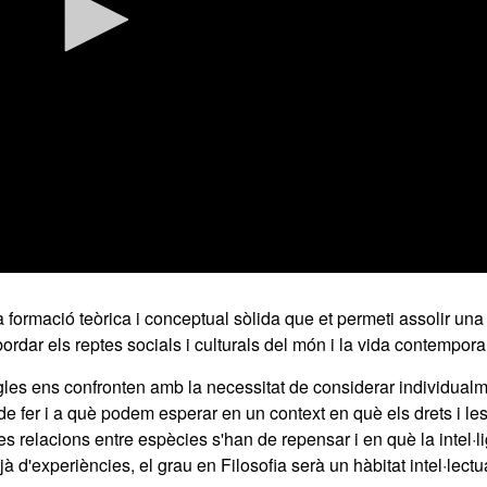
na formació teòrica i conceptual sòlida que et permeti assolir una
ordar els reptes socials i culturals del món i la vida contempora
egles ens confronten amb la necessitat de considerar individualm
 fer i a què podem esperar en un context en què els drets i le
 les relacions entre espècies s'han de repensar i en què la intel·l
à d'experiències, el grau en Filosofia serà un hàbitat intel·lectua