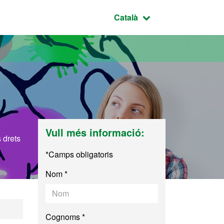
Idioma seleccionat:
Català
Vull més informació:
s drets
*Camps obligatoris
Nom *
Cognoms *