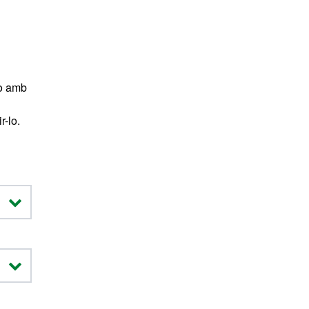
no amb
r-lo.