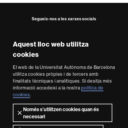
Segueix-nos a les xarxes socials
Facebook
Twitter
Instagram
Aquest lloc web utilitza
Reconeixement internacional de l'excel·lència
cookies
HR
Excellence
El web de la Universitat Autònoma de Barcelona
in
utilitza cookies pròpies i de tercers amb
Research
Amb el finançament de
-
finalitats tècniques i analítiques. Si desitja més
Euraxess
informació accedeixi a la nostra
política de
cookies
.
Sobre
Només s’utilitzen cookies quan és
aquest
necessari
web
Avís legal
Protecció de dades
Sobre el