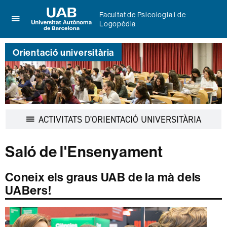
Facultat de Psicologia i de
Logopèdia
Prem
UAB
per
Universitat
desplegar
Orientació universitària
Autònoma
el
de
menú
Barcelona
de
Facultat
de
Psicologia
Despleg
ACTIVITATS D'ORIENTACIÓ UNIVERSITÀRIA
i
la
de
navegac
Logopèdia
Saló de l'Ensenyament
Coneix els graus UAB de la mà dels
UABers!