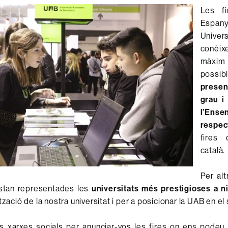
Les fi
Espany
Univer
conèixe
màxim
possib
presen
grau i
l’E
respec
fires 
català.
Per al
estan representades les
universitats més prestigioses a ni
tzació de la nostra universitat i per a posicionar la UAB en el 
es xarxes socials per anunciar-vos les fires on ens podeu