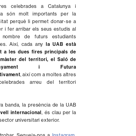
res celebrades a Catalunya i
a són molt importants per la
sitat perquè li permet donar-se a
r i fer arribar els seus estudis al
 nombre de futurs estudiants
les. Així, cada any
la UAB està
t a les dues fires principals de
 màster del territori, el Saló de
nsenyament i Futura
tivament
, així com a moltes altres
celebrades arreu del territori
tra banda, la presència de la UAB
vell internacional
, és clau per la
sector universitari exterior.
 trobar. Segueix-nos a
Instagram
,