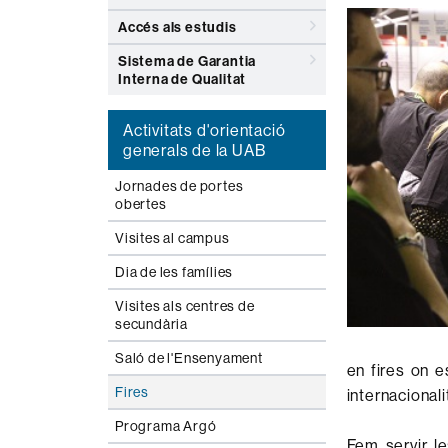
Accés als estudis
Sistema de Garantia
Interna de Qualitat
Activitats d'orientació
generals de la UAB
Jornades de portes
obertes
Visites al campus
Dia de les famílies
Visites als centres de
secundària
Saló de l'Ensenyament
en fires on 
Fires
internacionali
Programa Argó
Fem servir l