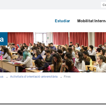
Ce
al
we
Estudiar
Mobilitat Inter
ia
aus
Activitats d'orientació universitària
Fires