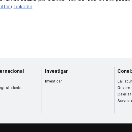
itter
i
LinkedIn
.
ternacional
Investigar
Coneix
Investigar
La Facul
nge students
Govern
Galeria 
Serveis 