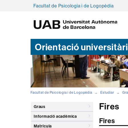
Facultat de Psicologia i de Logopèdia
U
A
B
Orientació universitàr
Facultat de Psicologia i de Logopèdia
Estudiar
Gr
Fires
Graus
Informació acadèmica
Fires
Matrícula