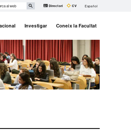
rca
Directori
CV
Español
b
nacional
Investigar
Coneix la Facultat