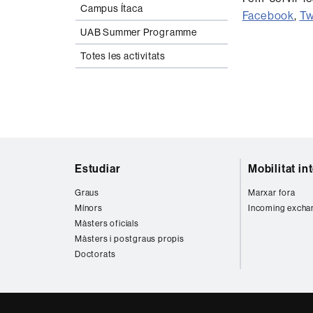
Campus Ítaca
Facebook
,
Tw
UAB Summer Programme
Totes les activitats
Mapa
Estudiar
Mobilitat in
web
Graus
Marxar fora
Mínors
Incoming excha
Màsters oficials
Màsters i postgraus propis
Doctorats