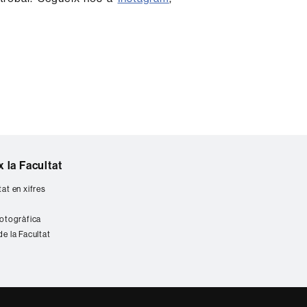
 la Facultat
tat en xifres
fotogràfica
de la Facultat