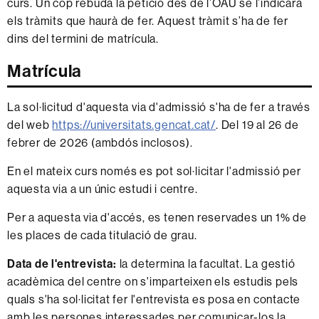
curs. Un cop rebuda la petició des de l’OAU se l’indicarà
els tràmits que haurà de fer. Aquest tràmit s’ha de fer
dins del termini de matrícula.
Matrícula
La sol·licitud d'aquesta via d'admissió s'ha de fer a través
del web
https://universitats.gencat.cat/
. Del 19 al 26 de
febrer de 2026 (ambdós inclosos).
En el mateix curs només es pot sol·licitar l'admissió per
aquesta via a un únic estudi i centre.
Per a aquesta via d'accés, es tenen reservades un 1% de
les places de cada titulació de grau.
Data de l'entrevista:
la determina la facultat. La gestió
acadèmica del centre on s'imparteixen els estudis pels
quals s'ha sol·licitat fer l'entrevista es posa en contacte
amb les persones interessades per comunicar-los la