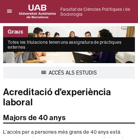
Facultat de Ciències Polítiques i de
Sociologia
Prem
UAB
per
Universitat
desplegar
Graus
Autònoma
el
de
menú
Totes les titulacions tenen una assignatura de pràctiques
Barcelona
de
externes
Facultat
de
Ciències
Polítiques
Desplegar
ACCÉS ALS ESTUDIS
i
la
de
navegació
Sociologia
Acreditació d'experiència
laboral
Majors de 40 anys
L'accés per a persones més grans de 40 anys està