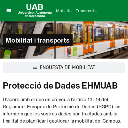
Mobilitat i Transports
Prem
UAB
per
Universitat
desplegar
Autònoma
el
de
Mobilitat i transports
menú
Barcelona
de
Mobilitat
i
Transports
Desplegar
ENQUESTA DE MOBILITAT
la
navegació
Protecció de Dades EHMUAB
D'acord amb el que es preveu a l'article 13 i 14 del
Reglament Europeu de Protecció de Dades (RGPD), us
informem que les vostres dades són tractades amb la
finalitat de planificar i gestionar la mobilitat del Campus.