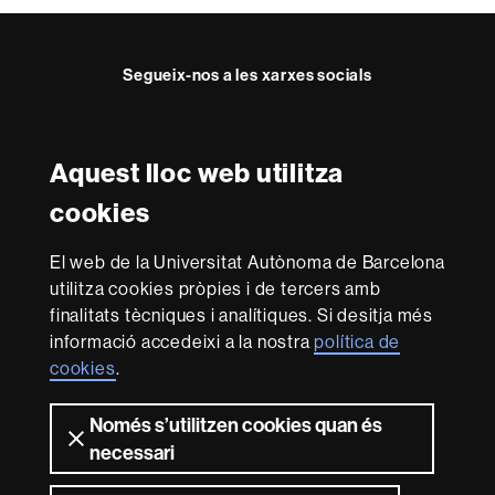
Segueix-nos a les xarxes socials
Instagram
TikTok
YouTube
LinkedIn
Bluesky
Faceboo
Teleg
Aquest lloc web utilitza
Reconeixement internacional de l'excel·lència
cookies
HR
Excellence
El web de la Universitat Autònoma de Barcelona
in
utilitza cookies pròpies i de tercers amb
Research
Amb el finançament de
-
finalitats tècniques i analítiques. Si desitja més
Euraxess
informació accedeixi a la nostra
política de
cookies
.
Sobre
Només s’utilitzen cookies quan és
aquest
necessari
web
Avís legal
Protecció de dades
Sobre el