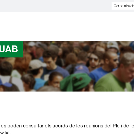
Cerca
al
web
a UAB
 es poden consultar els acords de les reunions del Ple i de 
cial: