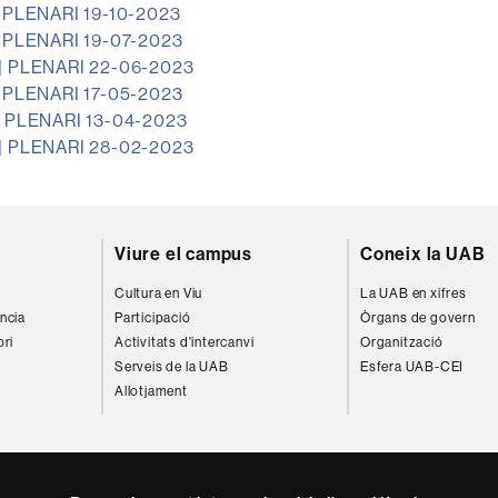
PLENARI 19-10-2023
PLENARI 19-07-2023
]
PLENARI 22-06-2023
PLENARI 17-05-2023
]
PLENARI 13-04-2023
]
PLENARI 28-02-2023
Viure el campus
Coneix la UAB
Cultura en Viu
La UAB en xifres
ència
Participació
Òrgans de govern
ori
Activitats d'intercanvi
Organització
Serveis de la UAB
Esfera UAB-CEI
Allotjament