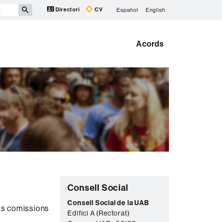
Directori
CV
Español
English
Acords
Informació
C
Consell Social
complementària
o
Consell Social de la UAB
les comissions
Edifici A (Rectorat)
n