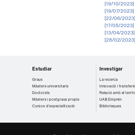
[19/10/2023]
[19/07/2023]
[22/06/2023
[17/05/2023]
[13/04/2023
[28/02/2023
Mapa
Estudiar
Investigar
web
Graus
La recerca
Màsters universitaris
Innovació i transfer
Doctorats
Relació amb el territ
Màsters i postgraus propis
UAB Emprèn
Cursos d'especialització
Biblioteques