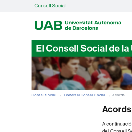
Consell Social
U
A
B
El Consell Social de l
Consell Social
Coneix el Consell Social
Acords
Acords
A continuació
del Consell So