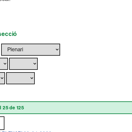
 secció
a
l 25 de 125