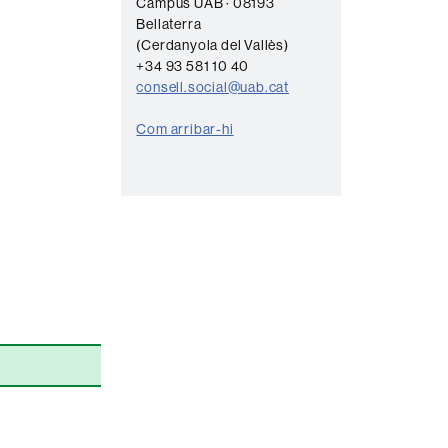
Campus UAB · 08193
t
Bellaterra
a
(Cerdanyola del Vallès)
+34 93 581 10 40
c
consell.social@uab.cat
t
Com arribar-hi
e