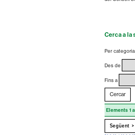
Cerca a la
Per categori
Des de
Fins a
Elements 1 a
Següent >