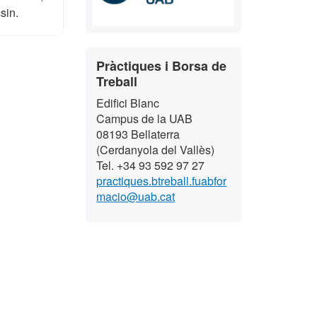
sin.
Contacte
Pràctiques i Borsa de
Treball
Edifici Blanc
Campus de la UAB
08193 Bellaterra
(Cerdanyola del Vallès)
Tel. +34 93 592 97 27
practiques.btreball.fuabfor
macio@uab.cat