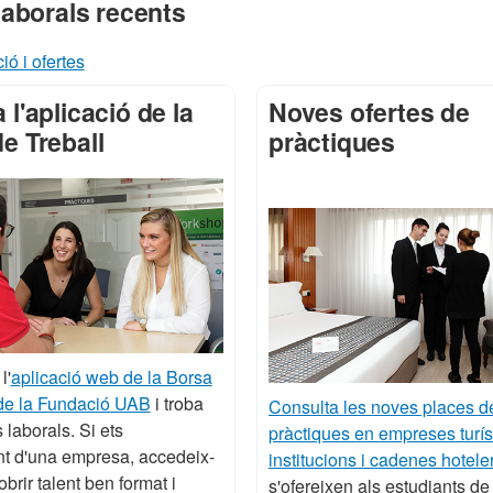
laborals recents
ó i ofertes
 l'aplicació de la
Noves ofertes de
e Treball
pràctiques
l'
aplicació web de la Borsa
 de la Fundació UAB
i troba
Consulta les noves places d
 laborals. Si ets
pràctiques en empreses turís
nt d'una empresa, accedeix-
institucions i cadenes hotele
brir talent ben format i
s'ofereixen als estudiants de 