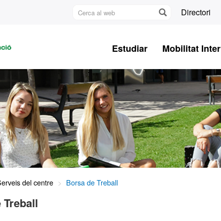
Cerca
Directori
al
U
web
A
Estudiar
Mobilitat Inte
B
erveis del centre
Borsa de Treball
 Treball