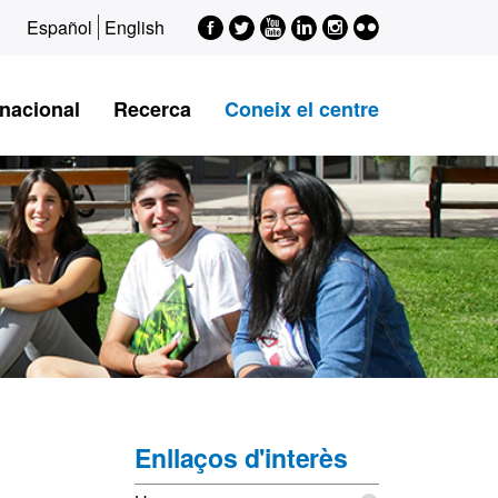
Facebook
Twitter
Youtube
LinkedIn
Instagram
Flickr
Español
English
rnacional
Recerca
Coneix el centre
Informació
Enllaços d'interès
complementària