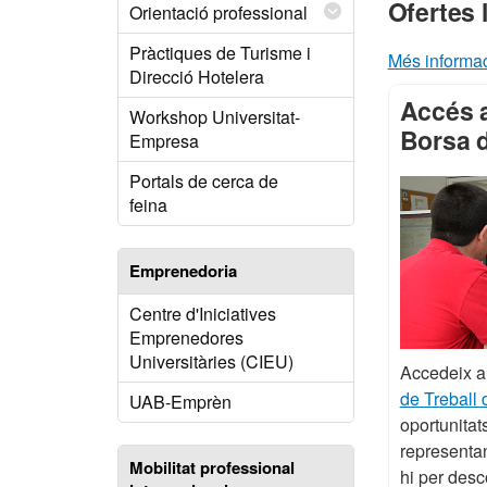
Ofertes 
Orientació professional
Pràctiques de Turisme i
Més informaci
Direcció Hotelera
Accés a
Workshop Universitat-
Borsa d
Empresa
Portals de cerca de
feina
Emprenedoria
Centre d'Iniciatives
Emprenedores
Universitàries (CIEU)
Accedeix a 
de Treball
UAB-Emprèn
oportunitats
representa
Mobilitat professional
hi per desco