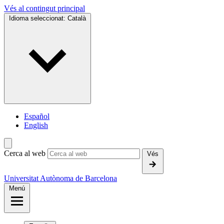
Vés al contingut principal
Idioma seleccionat:
Català
Español
English
Cerca al web
Vés
Universitat Autònoma de Barcelona
Menú