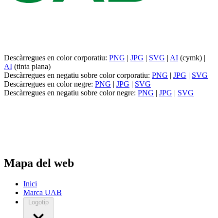
Descàrregues en color corporatiu:
PNG
|
JPG
|
SVG
|
AI
(cymk) |
AI
(tinta plana)
Descàrregues en negatiu sobre color corporatiu:
PNG
|
JPG
|
SVG
Descàrregues en color negre:
PNG
|
JPG
|
SVG
Descàrregues en negatiu sobre color negre:
PNG
|
JPG
|
SVG
Mapa del web
Inici
Marca UAB
Logotip