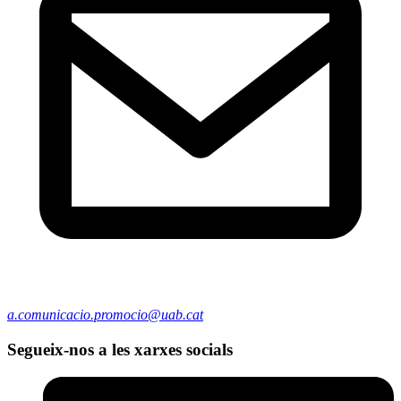
a.comunicacio.promocio@uab.cat
Segueix-nos a les xarxes socials