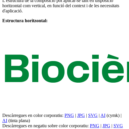
L'estructura de la composició pot aplicar-se tant en disposició
horitzontal com vertical, en funció del context i de les necessitats
d'aplicació.
Estructura horitzontal:
Descàrregues en color corporatiu:
PNG
|
JPG
|
SVG
|
AI
(cymk) |
AI
(tinta plana)
Descàrregues en negatiu sobre color corporatiu:
PNG
|
JPG
|
SVG