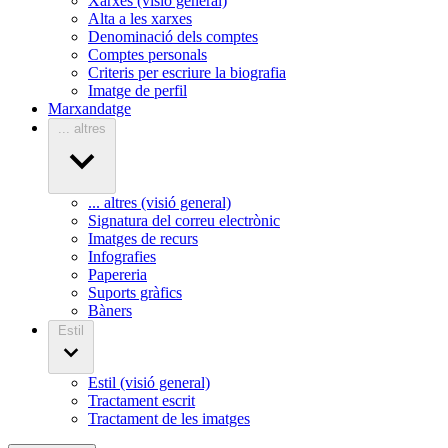
Xarxes (visió general)
Alta a les xarxes
Denominació dels comptes
Comptes personals
Criteris per escriure la biografia
Imatge de perfil
Marxandatge
... altres
... altres (visió general)
Signatura del correu electrònic
Imatges de recurs
Infografies
Papereria
Suports gràfics
Bàners
Estil
Estil (visió general)
Tractament escrit
Tractament de les imatges