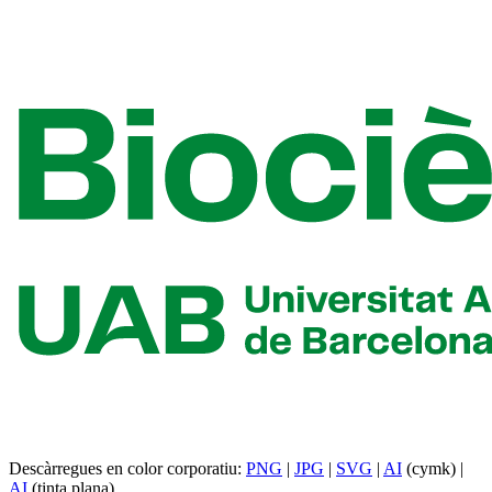
Descàrregues en color corporatiu:
PNG
|
JPG
|
SVG
|
AI
(cymk) |
AI
(tinta plana)