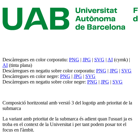
Descàrregues en color corporatiu:
PNG
|
JPG
|
SVG
|
AI
(cymk) |
AI
(tinta plana)
Descàrregues en negatiu sobre color corporatiu:
PNG
|
JPG
|
SVG
Descàrregues en color negre:
PNG
|
JPG
|
SVG
Descàrregues en negatiu sobre color negre:
PNG
|
JPG
|
SVG
Composició horitzontal amb versió 3 del logotip amb prioritat de la
submarca
La variant amb prioritat de la submarca és adient quan l'usuari ja es
troba en el context de la Universitat i per tant podem posar tot el
focus en l'àmbit.