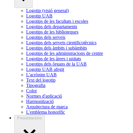
Logotip (visió general)
Logotip UAB
Logotips de les facultats i escoles
Logotips dels departaments
Logotips de les biblioteques
Logotips dels serveis
Logotips dels serveis cientificotècnics
Logotips dels àmbits i subàmbits
Logotips de les administracions de centre
Logotips de les àrees i unitats
Logotips dels òrgans de la UAB
Logotip UAB afegit
L'acrònim UAB
Text del logotip
Tipografia
Color
Normes d'aplicació
Harmonització
Arquitectura de marca
L'emblema honorífic
Presentacions