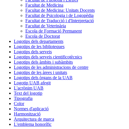
Facultat de Medicina
Facultat de Medicina: Unitats Docents
Facultat de Psicologia i de Logopèdia
Facultat de Traducció i d'Interpretació
Facultat de Veterinària
Escola de Formació Permanent
Escola de Doctorat
Logotips dels departaments
Logotips de les biblioteques
Logotips dels serveis
Logotips dels serveis cientificotècnics
Logotips dels àmbits i subàmbits
Logotips de les administracions de centre
Logotips de les àrees i unitats
Logotips dels òrgans de la UAB
Logotip UAB afegit
L'acrònim UAB
Text del logotip
Tipografia
Color
Normes d'aplicació
Harmonització
Arquitectura de marca
L'emblema honorífic