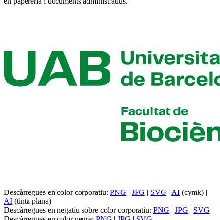
en papereria i documents administratius.
Descàrregues en color corporatiu:
PNG
|
JPG
|
SVG
|
AI
(cymk) |
AI
(tinta plana)
Descàrregues en negatiu sobre color corporatiu:
PNG
|
JPG
|
SVG
Descàrregues en color negre:
PNG
|
JPG
|
SVG