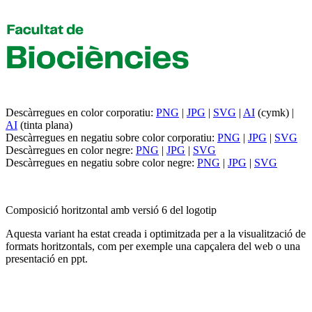
Descàrregues en color corporatiu:
PNG
|
JPG
|
SVG
|
AI
(cymk) |
AI
(tinta plana)
Descàrregues en negatiu sobre color corporatiu:
PNG
|
JPG
|
SVG
Descàrregues en color negre:
PNG
|
JPG
|
SVG
Descàrregues en negatiu sobre color negre:
PNG
|
JPG
|
SVG
Composició horitzontal amb versió 6 del logotip
Aquesta variant ha estat creada i optimitzada per a la visualització de
formats horitzontals, com per exemple una capçalera del web o una
presentació en ppt.