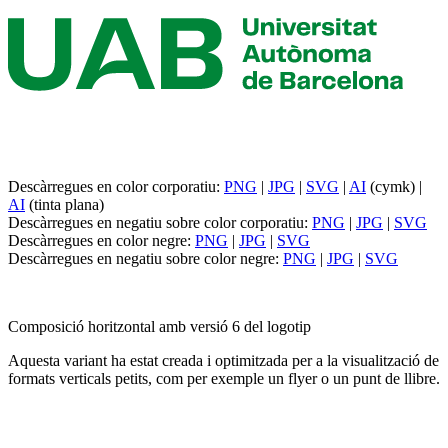
Descàrregues en color corporatiu:
PNG
|
JPG
|
SVG
|
AI
(cymk) |
AI
(tinta plana)
Descàrregues en negatiu sobre color corporatiu:
PNG
|
JPG
|
SVG
Descàrregues en color negre:
PNG
|
JPG
|
SVG
Descàrregues en negatiu sobre color negre:
PNG
|
JPG
|
SVG
Composició horitzontal amb versió 6 del logotip
Aquesta variant ha estat creada i optimitzada per a la visualització de
formats verticals petits, com per exemple un flyer o un punt de llibre.