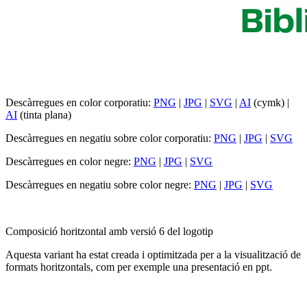
Descàrregues en color corporatiu:
PNG
|
JPG
|
SVG
|
AI
(cymk) |
AI
(tinta plana)
Descàrregues en negatiu sobre color corporatiu:
PNG
|
JPG
|
SVG
Descàrregues en color negre:
PNG
|
JPG
|
SVG
Descàrregues en negatiu sobre color negre:
PNG
|
JPG
|
SVG
Composició horitzontal amb versió 6 del logotip
Aquesta variant ha estat creada i optimitzada per a la visualització de
formats horitzontals, com per exemple una presentació en ppt.