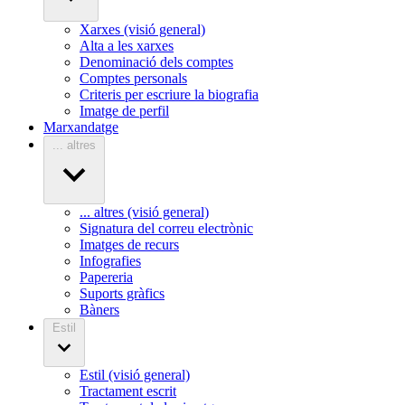
Xarxes (visió general)
Alta a les xarxes
Denominació dels comptes
Comptes personals
Criteris per escriure la biografia
Imatge de perfil
Marxandatge
... altres
... altres (visió general)
Signatura del correu electrònic
Imatges de recurs
Infografies
Papereria
Suports gràfics
Bàners
Estil
Estil (visió general)
Tractament escrit