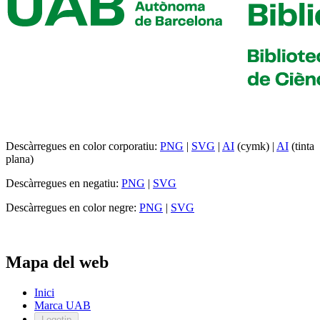
Descàrregues en color corporatiu:
PNG
|
SVG
|
AI
(cymk) |
AI
(tinta
plana)
Descàrregues en negatiu:
PNG
|
SVG
Descàrregues en color negre:
PNG
|
SVG
Mapa del web
Inici
Marca UAB
Logotip