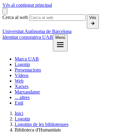
Vés al contingut principal
Cerca al web
Vés
Universitat Autònoma de Barcelona
Identitat corporativa UAB
Menú
Marca UAB
Logotip
Presentacions
Vídeos
Web
Xarxes
Marxandatge
... altres
Estil
Inici
Logotip
Logotips de les biblioteques
Biblioteca d'Humanitats