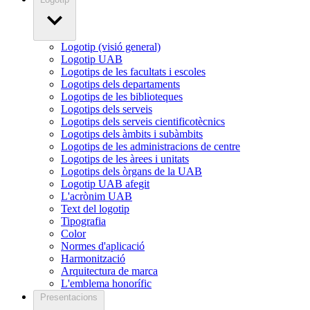
Logotip (visió general)
Logotip UAB
Logotips de les facultats i escoles
Logotips dels departaments
Logotips de les biblioteques
Logotips dels serveis
Logotips dels serveis cientificotècnics
Logotips dels àmbits i subàmbits
Logotips de les administracions de centre
Logotips de les àrees i unitats
Logotips dels òrgans de la UAB
Logotip UAB afegit
L'acrònim UAB
Text del logotip
Tipografia
Color
Normes d'aplicació
Harmonització
Arquitectura de marca
L'emblema honorífic
Presentacions