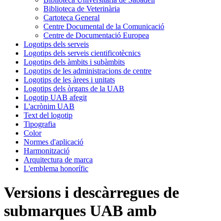
Biblioteca de Veterinària
Cartoteca General
Centre Documental de la Comunicació
Centre de Documentació Europea
Logotips dels serveis
Logotips dels serveis cientificotècnics
Logotips dels àmbits i subàmbits
Logotips de les administracions de centre
Logotips de les àrees i unitats
Logotips dels òrgans de la UAB
Logotip UAB afegit
L'acrònim UAB
Text del logotip
Tipografia
Color
Normes d'aplicació
Harmonització
Arquitectura de marca
L'emblema honorífic
Versions i descàrregues de
submarques UAB amb