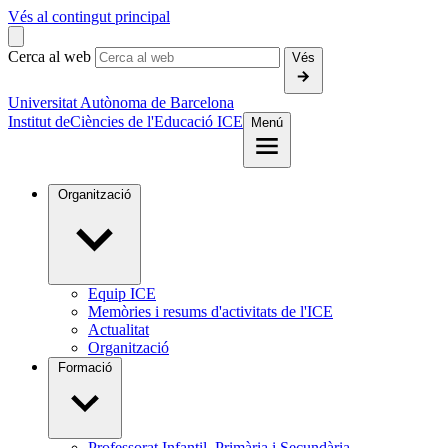
Vés al contingut principal
Cerca al web
Vés
Universitat Autònoma de Barcelona
Institut de
Ciències de l'Educació ICE
Menú
Organització
Equip ICE
Memòries i resums d'activitats de l'ICE
Actualitat
Organització
Formació
Professorat Infantil, Primària i Secundària