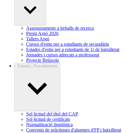
Assessoraments a treballs de recerca
Premi Argó 2026
Tallers Argó
Cursos d'estiu per a estudiants de secundària
Estades d'estiu per a estudiants de 1r de batxillerat
Jornades i cursos adreçats a professorat
Projecte Brúixola
Tràmits i Procediments
Sol·licitud del títol del CAP
Sol·licitud de certificats
Normalització lingüística
Convenis de pràctiques d'alumnes d'FP i batxillerat