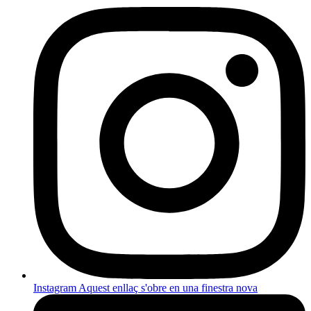
Instagram
Aquest enllaç s'obre en una finestra nova