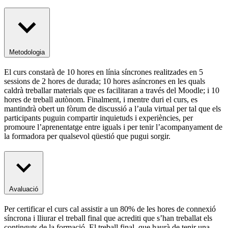
Metodologia
El curs constarà de 10 hores en línia síncrones realitzades en 5
sessions de 2 hores de durada; 10 hores asíncrones en les quals
caldrà treballar materials que es facilitaran a través del Moodle; i 10
hores de treball autònom. Finalment, i mentre duri el curs, es
mantindrà obert un fòrum de discussió a l’aula virtual per tal que els
participants puguin compartir inquietuds i experiències, per
promoure l’aprenentatge entre iguals i per tenir l’acompanyament de
la formadora per qualsevol qüestió que pugui sorgir.
Avaluació
Per certificar el curs cal assistir a un 80% de les hores de connexió
síncrona i lliurar el treball final que acrediti que s’han treballat els
continguts de la formació. El treball final, que haurà de tenir una