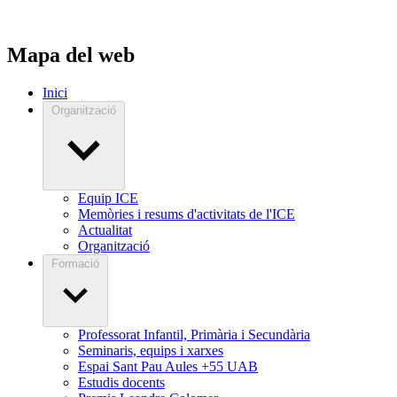
Mapa del web
Inici
Organització
Equip ICE
Memòries i resums d'activitats de l'ICE
Actualitat
Organització
Formació
Professorat Infantil, Primària i Secundària
Seminaris, equips i xarxes
Espai Sant Pau Aules +55 UAB
Estudis docents