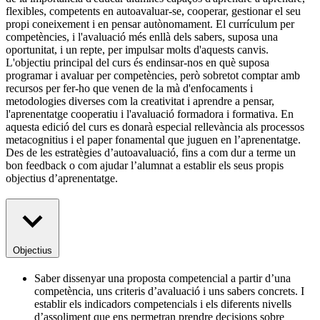
flexibles, competents en autoavaluar-se, cooperar, gestionar el seu
propi coneixement i en pensar autònomament. El currículum per
competències, i l'avaluació més enllà dels sabers, suposa una
oportunitat, i un repte, per impulsar molts d'aquests canvis.
L'objectiu principal del curs és endinsar-nos en què suposa
programar i avaluar per competències, però sobretot comptar amb
recursos per fer-ho que venen de la mà d'enfocaments i
metodologies diverses com la creativitat i aprendre a pensar,
l'aprenentatge cooperatiu i l'avaluació formadora i formativa. En
aquesta edició del curs es donarà especial rellevància als processos
metacognitius i el paper fonamental que juguen en l’aprenentatge.
Des de les estratègies d’autoavaluació, fins a com dur a terme un
bon feedback o com ajudar l’alumnat a establir els seus propis
objectius d’aprenentatge.
Objectius
Saber dissenyar una proposta competencial a partir d’una
competència, uns criteris d’avaluació i uns sabers concrets. I
establir els indicadors competencials i els diferents nivells
d’assoliment que ens permetran prendre decisions sobre