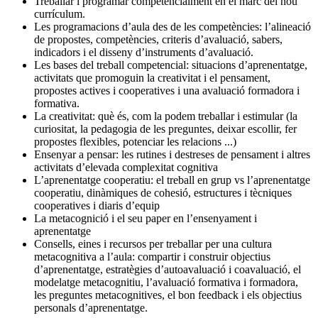
Treballar i programar competencialment en el marc del nou
currículum.
Les programacions d’aula des de les competències: l’alineació
de propostes, competències, criteris d’avaluació, sabers,
indicadors i el disseny d’instruments d’avaluació.
Les bases del treball competencial: situacions d’aprenentatge,
activitats que promoguin la creativitat i el pensament,
propostes actives i cooperatives i una avaluació formadora i
formativa.
La creativitat: què és, com la podem treballar i estimular (la
curiositat, la pedagogia de les preguntes, deixar escollir, fer
propostes flexibles, potenciar les relacions ...)
Ensenyar a pensar: les rutines i destreses de pensament i altres
activitats d’elevada complexitat cognitiva
L’aprenentatge cooperatiu: el treball en grup vs l’aprenentatge
cooperatiu, dinàmiques de cohesió, estructures i tècniques
cooperatives i diaris d’equip
La metacognició i el seu paper en l’ensenyament i
aprenentatge
Consells, eines i recursos per treballar per una cultura
metacognitiva a l’aula: compartir i construir objectius
d’aprenentatge, estratègies d’autoavaluació i coavaluació, el
modelatge metacognitiu, l’avaluació formativa i formadora,
les preguntes metacognitives, el bon feedback i els objectius
personals d’aprenentatge.