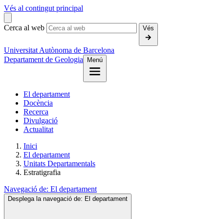
Vés al contingut principal
Cerca al web
Vés
Universitat Autònoma de Barcelona
Departament de Geologia
Menú
El departament
Docència
Recerca
Divulgació
Actualitat
Inici
El departament
Unitats Departamentals
Estratigrafia
Navegació de:
El departament
Desplega la navegació de:
El departament