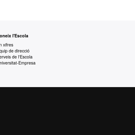
oneix l'Escola
n xifres
quip de direcció
erveis de l'Escola
niversitat-Empresa
rotecció de dades
Sobre el web
ia de qualitat, diversificada, multidisciplinària
t i adaptada als nous models de l'Europa del
 la qualitat i el caràcter innovador de la seva