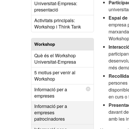
Participa
Universitat-Empresa:
universita
presentació
Espai de
Activitats principals:
empresa pe
Workshop i Think Tank
marxandatg
Workshop
Workshop
Interacci
participan
Què és el Workshop
desenvolup
Universitat-Empresa
més demand
5 motius per venir al
Recollida
Workshop
persones 
Informació per a
disponibl
empreses
en curs o 
Presenta
Informació per a
davant del
empreses
patrocinadores
amb les in