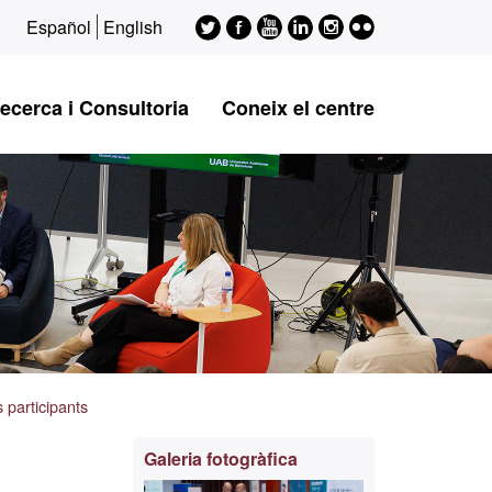
Twitter
Facebook
Youtube
LinkedIn
Instagram
Flickr
Español
English
ESAGED
ESAGED
ESAGED
ESAGED
ESAGED
ESAGED
ecerca i Consultoria
Coneix el centre
 participants
Informació
Galeria fotogràfica
complementària