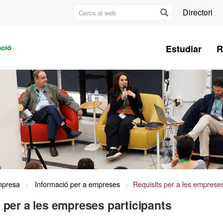
Cerca
Directori
al
U
web
A
Estudiar
R
B
Empresa
Informació per a empreses
Requisits per a les empreses
 per a les empreses participants