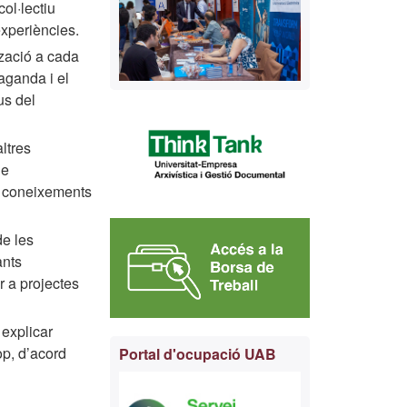
ol·lectiu
 experiències.
zació a cada
aganda i el
us del
ltres
ue
 i coneixements
de les
ants
r a projectes
 explicar
op, d’acord
Portal d'ocupació UAB