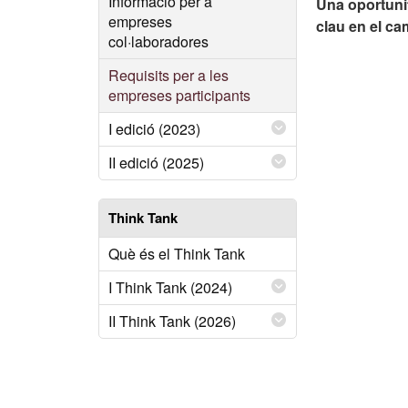
Informació per a
Una oportunit
empreses
clau en el cam
col·laboradores
Requisits per a les
empreses participants
I edició (2023)
II edició (2025)
Think Tank
Què és el Think Tank
I Think Tank (2024)
II Think Tank (2026)