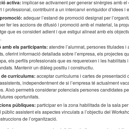
ció activa:
implicar-se activament per generar sinèrgies amb el c
ri i professional, contribuint a un intercanvi enriquidor d’idees i
 promoció:
adequar l’estand de promoció designat per l’organit
r fer les accions de difusió i promoció amb el material, la prop
e que es consideri adient i que estigui alineat amb els objecti
.
ó amb els participants:
atendre l’alumnat, persones titulades i a
ts, oferint informació detallada sobre l’empresa, els projectes q
a, els perfils professionals que es requereixen i les habilitats
ats. Mantenir un diàleg positiu i constructiu.
 de currículums:
acceptar currículums i cartes de presentació 
assistents, independentment de si l’empresa té actualment vac
es. Això permetrà considerar potencials persones candidates pe
futures oportunitats.
cions públiques:
participar en la zona habilitada de la sala per
 públic assistent els aspectes vinculats a l’objectiu del Worksh
struccions de l’organització.