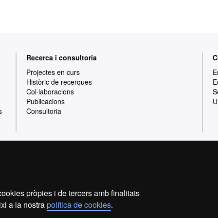
Recerca i consultoria
C
Projectes en curs
E
Històric de recerques
E
Col·laboracions
S
Publicacions
U
s
Consultoria
Inici
Avís Legal
Política de privacitat
P
ookies pròpies i de tercers amb finalitats
Som una universitat capdavantera que imparteix una docènc
xi a la nostra
política de cookies
.
i flexible, ajustada a les necessitats de la societa
coneixement. La UAB és reconeguda internacionalment per