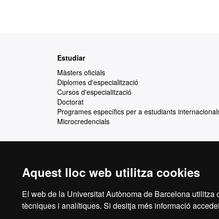
Mapa
Estudiar
web
Màsters oficials
Diplomes d'especialització
Cursos d'especialització
Doctorat
Programes específics per a estudiants internacional
Microcredencials
Aquest lloc web utilitza cookies
Reconeixement internacional de l'excel·lència
HR
El web de la Universitat Autònoma de Barcelona utilitza c
tècniques i analítiques. Si desitja més informació accedei