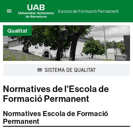
Escola de Formació Permanent
Prem
UAB
per
Universitat
desplegar
Qualitat
Autònoma
el
de
menú
Barcelona
de
Escola
de
Formació
Desplegar
SISTEMA DE QUALITAT
Permanent
la
navegació
Normatives de l'Escola de
Formació Permanent
Normatives Escola de Formació
Permanent