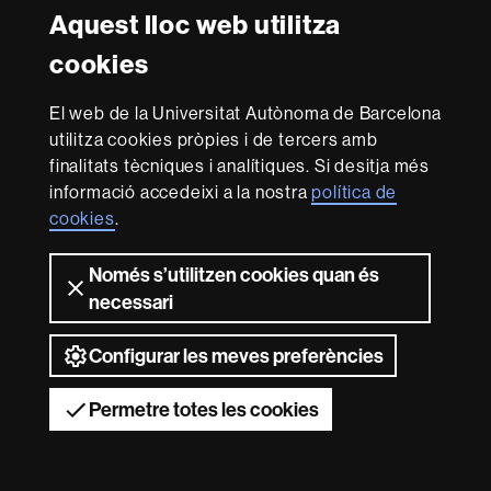
Aquest lloc web utilitza
Reconeixement internacional de l'excel·lència
cookies
HR
Excellence
El web de la Universitat Autònoma de Barcelona
in
utilitza cookies pròpies i de tercers amb
Research
Amb el finançament de
-
finalitats tècniques i analítiques. Si desitja més
Euraxess
informació accedeixi a la nostra
política de
cookies
.
Sobre
Només s’utilitzen cookies quan és
aquest
necessari
web
Avís legal
Protecció de dades
Sobre el
web
Accessibilitat web
Mapa del web UAB
Configurar les meves preferències
2026 Universitat Autònoma de Barcelona
Permetre totes les cookies