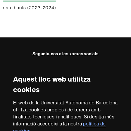
estudiants (2023-2024)
Segueix-nos a les xarxes socials
Facebook
Twitter
Instagram
Aquest lloc web utilitza
Reconeixement internacional de l'excel·lència
cookies
HR
Excellence
El web de la Universitat Autònoma de Barcelona
in
utilitza cookies pròpies i de tercers amb
Research
-
Amb el finançament de
finalitats tècniques i analítiques. Si desitja més
Euraxess
informació accedeixi a la nostra
política de
cookies
.