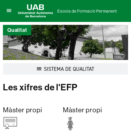
Escola de Formació Permanent
Prem
UAB
per
Universitat
desplegar
Qualitat
Autònoma
el
de
menú
Barcelona
de
Escola
de
Formació
Permanent
Desplegar
SISTEMA DE QUALITAT
la
navegació
Les xifres de l'EFP
Màster propi
Màster propi