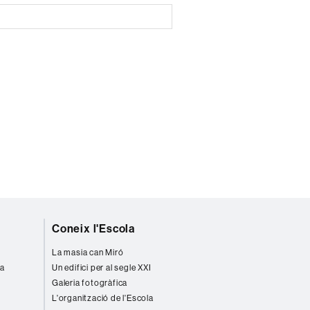
Coneix l'Escola
La masia can Miró
va
Un edifici per al segle XXI
Galeria fotogràfica
L'organització de l'Escola