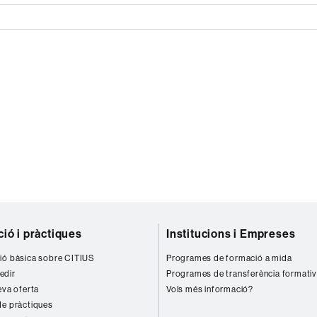
ió i pràctiques
Institucions i Empreses
ió bàsica sobre CITIUS
Programes de formació a mida
edir
Programes de transferència formati
eva oferta
Vols més informació?
de pràctiques