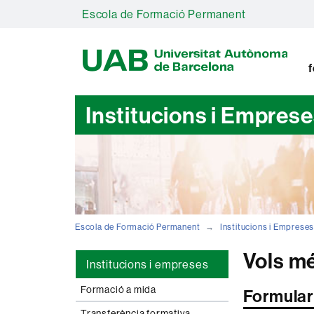
Escola de Formació Permanent
U
A
B
f
Institucions i Empres
Escola de Formació Permanent
Institucions i Emprese
Vols m
Institucions i empreses
Formació a mida
Formulari
Transferència formativa