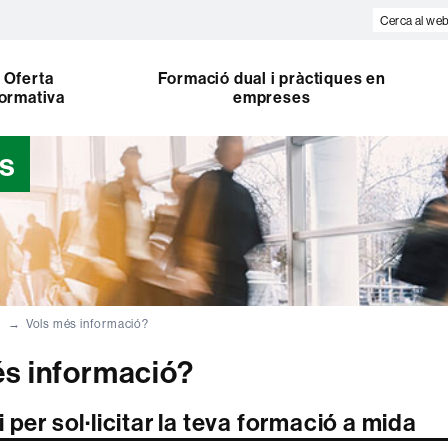
Cerca
al
web
Oferta
Formació dual i pràctiques en
ormativa
empreses
es
s
Vols més informació?
és informació?
 per sol·licitar la teva formació a mida