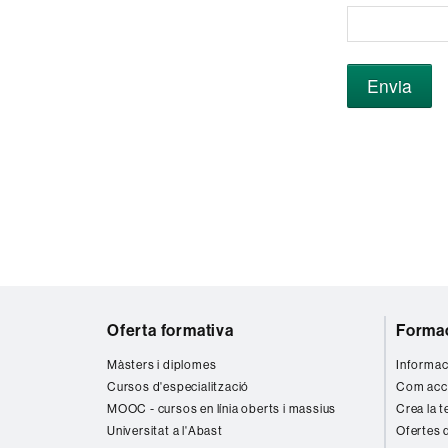
Mapa
Oferta formativa
Formac
web
Màsters i diplomes
Informac
Cursos d'especialització
Com acc
MOOC - cursos en línia oberts i massius
Crea la t
Universitat a l'Abast
Ofertes 