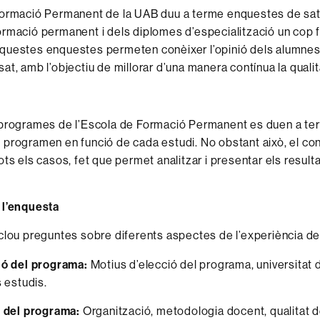
ormació Permanent de la UAB duu a terme enquestes de sati
rmació permanent i dels diplomes d’especialització un cop f
questes enquestes permeten conèixer l’opinió dels alumnes
at, amb l’objectiu de millorar d’una manera contínua la qualit
programes de l’Escola de Formació Permanent es duen a ter
programen en funció de cada estudi. No obstant això, el co
ots els casos, fet que permet analitzar i presentar els resu
 l’enquesta
clou preguntes sobre diferents aspectes de l’experiència de 
ió del programa:
Motius d’elecció del programa, universitat d
s estudis.
ó del programa:
Organització, metodologia docent, qualitat d