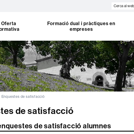
Cerca
al
web
Oferta
Formació dual i pràctiques en
ormativa
empreses
Enquestes de satisfacció
es de satisfacció
enquestes de satisfacció alumnes