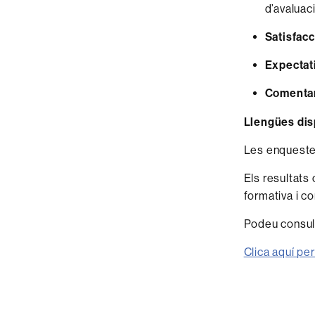
d’avaluaci
Satisfacc
Expectati
Comentari
Llengües dis
Les enqueste
Els resultats 
formativa i c
Podeu consul
Clica aquí pe