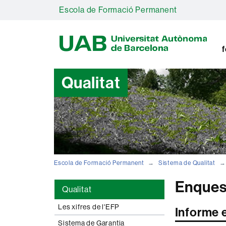
Escola de Formació Permanent
U
A
B
f
Qualitat
Escola de Formació Permanent
Sistema de Qualitat
Enquest
Qualitat
Les xifres de l'EFP
Informe 
Sistema de Garantia