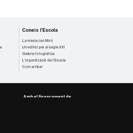
Coneix l'Escola
La masia can Miró
va
Un edifici per al segle XXI
Galeria fotogràfica
L'organització de l'Escola
Com arribar
Amb el finançament de