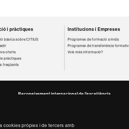
ió i pràctiques
Institucions i Empreses
ió bàsica sobre CITIUS
Programes de formació a mida
edir
Programes de transferència formati
eva oferta
Vols més informació?
de pràctiques
s freqüents
Reconeixement internacional de l'excel·lència
HR
ram
Excellence
in
Research
za cookies pròpies i de tercers amb
-