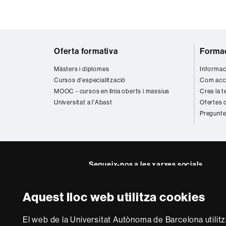
Mapa
Oferta formativa
Formac
web
Màsters i diplomes
Informac
Cursos d'especialització
Com acc
MOOC - cursos en línia oberts i massius
Crea la t
Universitat a l'Abast
Ofertes 
Pregunte
Segueix-nos a les xarxes socials
Facebook
Twitter
Instag
Aquest lloc web utilitza cookies
Sobre
El web de la Universitat Autònoma de Barcelona utilit