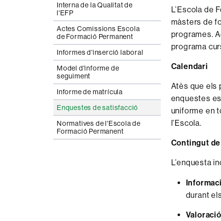
Interna de la Qualitat de
L’Escola de F
l'EFP
màsters de fo
Actes Comissions Escola
programes. A
de Formació Permanent
programa curs
Informes d'inserció laboral
Calendari
Model d'informe de
seguiment
Atès que els 
Informe de matrícula
enquestes es 
Enquestes de satisfacció
uniforme en t
l’Escola.
Normatives de l'Escola de
Formació Permanent
Contingut de
L’enquesta in
Informac
durant el
Valoraci