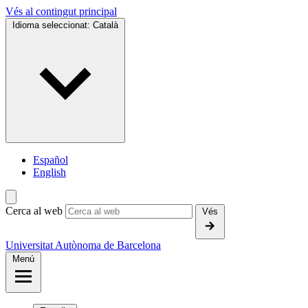
Vés al contingut principal
Idioma seleccionat:
Català
Español
English
Cerca al web
Vés
Universitat Autònoma de Barcelona
Menú