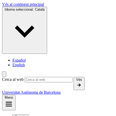
Vés al contingut principal
Idioma seleccionat:
Català
Español
English
Cerca al web
Vés
Universitat Autònoma de Barcelona
Menú