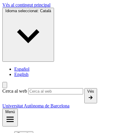
Vés al contingut principal
Idioma seleccionat:
Català
Español
English
Cerca al web
Vés
Universitat Autònoma de Barcelona
Menú