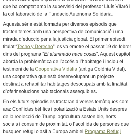
que ha comptat amb la supervisió del professor Lluís Vilaró i
la col·laboració de la Fundació Autònoma Solidària.
Aquesta sèrie està formada per diversos episodis que
tracten temes amb una perspectiva de comunicació i una
mirada d’educció per a la justícia global. El primer episodi,
titulat “
Techo y Derecho
”, es va emetre el passat 19 de febrer
dins del programa “
El alumnado hace cosas
”. Aquest capítol
aborda la problemàtica de l’accés a l’habitatge i inclou el
testimoni de la
Cooperativa Vidàlia
(antiga Colònia Vidal),
una cooperativa que està desenvolupant un projecte
destinat a rehabilitar habitatges desocupats amb la finalitat
d’oferir solucions habitacionals assequibles.
En els futurs episodis es tractaran diverses temàtiques com
ara: Conflictes bèl·lics i polarització a Estats Units després
de la reelecció de Trump; agricultura sostenible, horts
socials i consum de proximitat, o l’acollida de persones que
busquen refugi o asil a Europa amb el
Programa Refugi