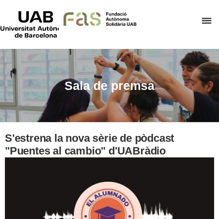
UAB
Universitat
P
Autònoma
de
p
Barcelona
d
el
m
Sala de premsa
d
F
A
S
S'estrena la nova sèrie de pòdcast
"Puentes al cambio" d'UABràdio