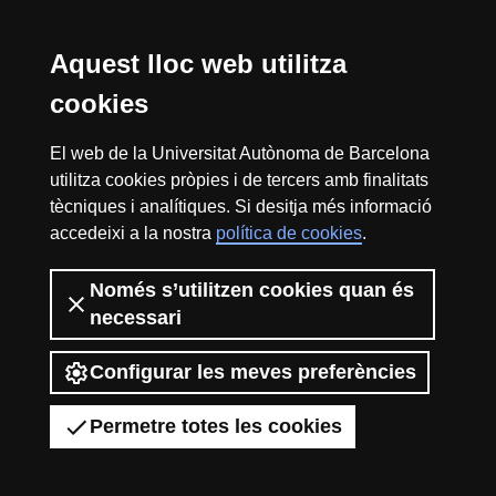
Cerca
Aquest lloc web utilitza
cookies
Reconeixement internacional de l'excel·lència
El web de la Universitat Autònoma de Barcelona
HR
utilitza cookies pròpies i de tercers amb finalitats
tècniques i analítiques. Si desitja més informació
accedeixi a la nostra
política de cookies
.
Excell
Només s’utilitzen cookies quan és
Inici
Sobre el web
Accessibilitat web
Avís Legal
Política de
privacitat
Protecció de dades
necessari
La Fundació Autònoma Solidària té com a missió el contribuir a la
in
construcció d’una universitat més solidària i més compromesa amb la
Configurar les meves preferències
realitat social, mitjançant la promoció de la participació voluntària de la
comunitat universitària com a instrument per a la integració de col·lectius
Permetre totes les cookies
en risc d’exclusió.
2026 Universitat Autònoma de Barcelona
Resea