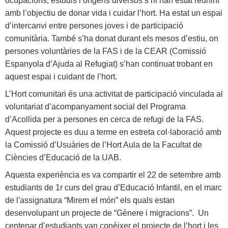
ocupacions, estudis i orígens diversos s’hi han estat reunint
amb l’objectiu de donar vida i cuidar l’hort. Ha estat un espai
d’intercanvi entre persones joves i de participació
comunitària. També s’ha donat durant els mesos d’estiu, on
persones voluntàries de la FAS i de la CEAR (Comissió
Espanyola d’Ajuda al Refugiat) s’han continuat trobant en
aquest espai i cuidant de l’hort.
L’Hort comunitari és una activitat de participació vinculada al
voluntariat d’acompanyament social del Programa
d’Acollida per a persones en cerca de refugi de la FAS.
Aquest projecte es duu a terme en estreta col·laboració amb
la Comissió d’Usuàries de l’Hort Aula de la Facultat de
Ciències d’Educació de la UAB.
Aquesta experiència es va compartir el 22 de setembre amb
estudiants de 1r curs del grau d’Educació Infantil, en el marc
de l'assignatura “Mirem el món” els quals estan
desenvolupant un projecte de “Gènere i migracions”. Un
centenar d’estudiants van conèixer el projecte de l’hort i les