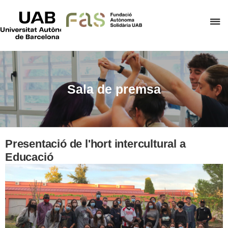
UAB
Universitat
P
Autònoma
de
p
Barcelona
d
el
m
Sala de premsa
d
F
A
S
Presentació de l'hort intercultural a
Educació