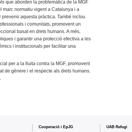
tols que aborden la problemàtica de la MGF
l marc normatiu vigent a Catalunya i a
per prevenir aquesta pràctica. També inclou
professionals i comunitats, promovent un
rseccional basat en drets humans. A més,
bliques i garantir una protecció efectiva a les
ics i institucionals per facilitar una
al per a la lluita contra la MGF, promovent
ltat de gènere i el respecte als drets humans.
.
Cooperació i EpJG
UAB Refugi