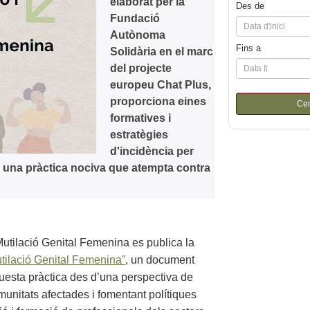
elaborat per la
Des de
Fundació
Autònoma
Fins a
Solidària en el marc
del projecte
europeu Chat Plus,
proporciona eines
Ce
formatives i
estratègies
d'incidència per
, una pràctica nociva que atempta contra
Mutilació Genital Femenina es publica la
Mutilació Genital Femenina”
, un document
uesta pràctica des d’una perspectiva de
munitats afectades i fomentant polítiques