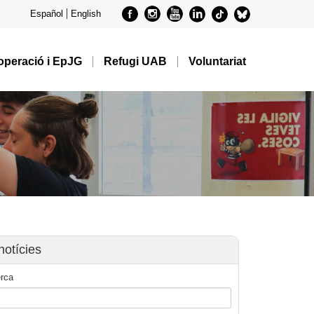
Facebook
Instagram
Youtube
Linkedin
metode-
metode-
Español
English
tiktok
bluesky
peració i EpJG
Refugi UAB
Voluntariat
notícies
rca