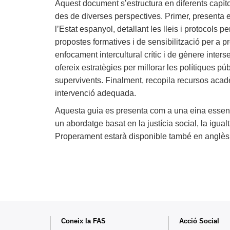
Aquest document s’estructura en diferents capí
des de diverses perspectives. Primer, presenta e
l’Estat espanyol, detallant les lleis i protocols 
propostes formatives i de sensibilització per a 
enfocament intercultural crític i de gènere inte
ofereix estratègies per millorar les polítiques pú
supervivents. Finalment, recopila recursos acadèm
intervenció adequada.
Aquesta guia es presenta com a una eina essenci
un abordatge basat en la justícia social, la igua
Properament estarà disponible també en anglès
Mapa
Coneix la FAS
Acció Social