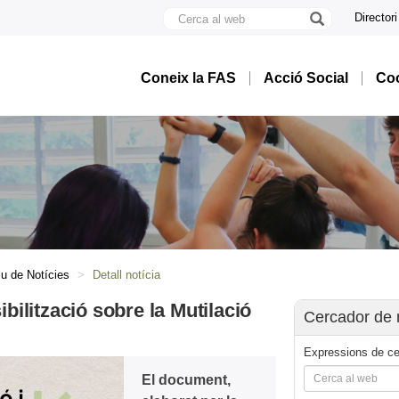
Cerca
Directori
al
U
web
A
B
Coneix la FAS
Acció Social
Coo
iu de Notícies
Detall notícia
bilització sobre la Mutilació
Cercador de 
Expressions de ce
El document,