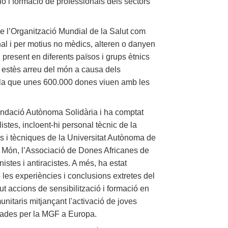
ó i formació de professionals dels sectors
de l’Organització Mundial de la Salut com
al i per motius no mèdics, alteren o danyen
 present en diferents països i grups ètnics
ha estès arreu del món a causa dels
cula que unes 600.000 dones viuen amb les
Fundació Autònoma Solidària i ha comptat
istes, incloent-hi personal tècnic de la
es i tècniques de la Universitat Autònoma de
l Món, l’Associació de Dones Africanes de
nistes i antiracistes. A més, ha estat
 les experiències i conclusions extretes del
t accions de sensibilització i formació en
unitaris mitjançant l'activació de joves
ctades per la MGF a Europa.