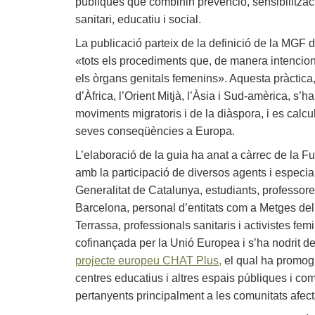
públiques que combinin prevenció, sensibilitzaci
sanitari, educatiu i social.
La publicació parteix de la definició de la MGF 
«tots els procediments que, de manera intencion
els òrgans genitals femenins». Aquesta pràctica,
d’Àfrica, l’Orient Mitjà, l’Àsia i Sud-amèrica, s’
moviments migratoris i de la diàspora, i es cal
seves conseqüències a Europa.
L’elaboració de la guia ha anat a càrrec de la 
amb la participació de diversos agents i especial
Generalitat de Catalunya, estudiants, professor
Barcelona, personal d’entitats com a Metges de
Terrassa, professionals sanitaris i activistes femi
cofinançada per la Unió Europea i s’ha nodrit de
projecte europeu CHAT Plus,
el qual ha promogu
centres educatius i altres espais públiques i com
pertanyents principalment a les comunitats afe