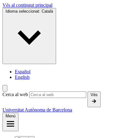
Vés al contingut principal
Idioma seleccionat:
Català
Español
English
Cerca al web
Vés
Universitat Autònoma de Barcelona
Menú