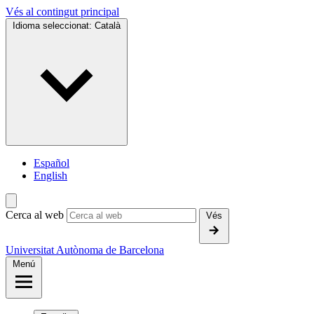
Vés al contingut principal
Idioma seleccionat:
Català
Español
English
Cerca al web
Vés
Universitat Autònoma de Barcelona
Menú