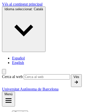
Vés al contingut principal
Idioma seleccionat:
Català
Español
English
Cerca al web
Vés
Universitat Autònoma de Barcelona
Menú