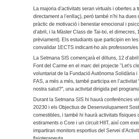
La majoria d'activitats seran virtuals i obertes 
directament a l'enllaç), però també n'hi ha dues 
pràctic de motivació i benestar emocional i psico
d'abril, i la Màster Class de Tai-txi, el dimecres, 
prèviament). Els estudiants que participin en les
convalidar 1ECTS indicant-ho als professors/es 
La Setmana SIS començarà el dilluns, 12 d'abril,
Font del Carme en el marc del projecte "Let's c
voluntariat de la Fundació Autònoma Solidària i
FAS, a més a més, també participa en l’activitat 
nostra salut?”, una activitat dirigida pel program
Durant la Setmana SIS hi haurà conferències virt
20230 i els Objectius de Desenvolupament Soste
comestibles, i també hi haurà activitats físiqu
estiraments o Core i un circuit HIIT, així com e
impartiran monitors esportius del Servei d'Activi
fisioterapeuta.