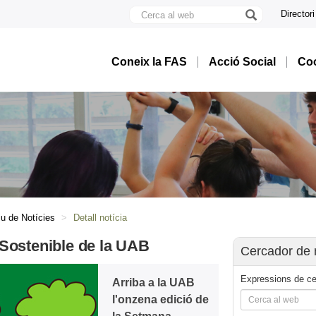
Cerca
Directori
al
U
web
A
B
Coneix la FAS
Acció Social
Coo
iu de Notícies
Detall notícia
Sostenible de la UAB
Cercador de 
Expressions de ce
Arriba a la UAB
l'onzena edició de