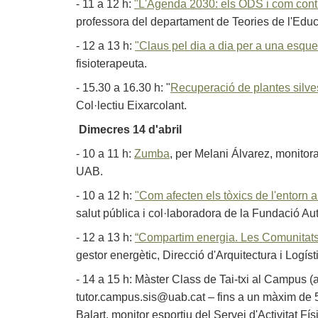
- 11 a 12 h:
"L'Agenda 2030: els ODS i com contr
professora del departament de Teories de l'Educ
- 12 a 13 h:
"Claus pel dia a dia per a una esqu
fisioterapeuta.
- 15.30 a 16.30 h: "
Recuperació de plantes silve
Col·lectiu Eixarcolant.
Dimecres 14 d'abril
- 10 a 11 h:
Zumba
, per Melani Álvarez, monitora
UAB.
- 10 a 12 h:
"Com afecten els tòxics de l'entorn a
salut pública i col·laboradora de la Fundació A
- 12 a 13 h:
“Compartim energia. Les Comunitat
gestor energètic, Direcció d'Arquitectura i Logíst
- 14 a 15 h: Màster Class de Tai-txi al Campus (a
tutor.campus.sis@uab.cat – fins a un màxim de 
Balart, monitor esportiu del Servei d'Activitat Fí