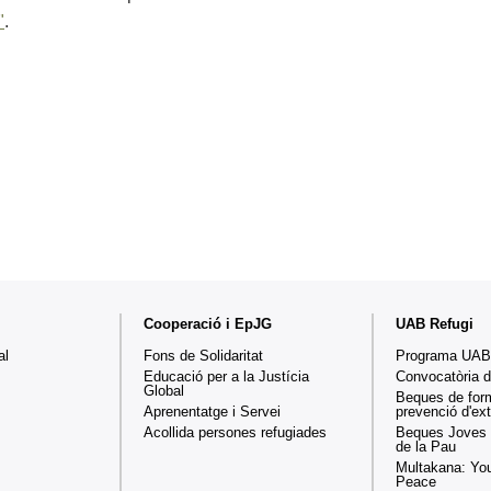
"
.
Cooperació i EpJG
UAB Refugi
al
Fons de Solidaritat
Programa UAB
Educació per a la Justícia
Convocatòria 
Global
Beques de for
Aprenentatge i Servei
prevenció d'e
Acollida persones refugiades
Beques Joves 
de la Pau
Multakana: You
Peace