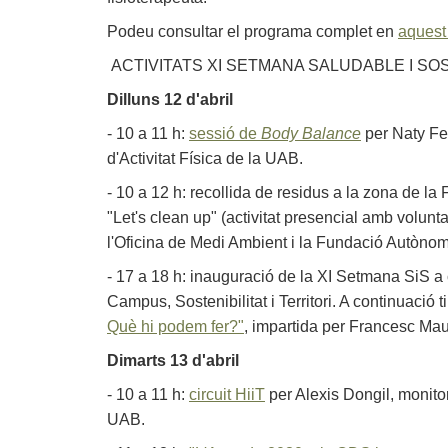
Podeu consultar el programa complet en
aquest
ACTIVITATS XI SETMANA SALUDABLE I SO
Dilluns 12 d'abril
- 10 a 11 h:
sessió de
Body Balance
per Naty Fe
d'Activitat Física de la UAB.
- 10 a 12 h: recollida de residus a la zona de la
"Let's clean up" (activitat presencial amb volunta
l'Oficina de Medi Ambient i la Fundació Autònom
- 17 a 18 h: inauguració de la XI Setmana SiS a
Campus, Sostenibilitat i Territori. A continuació t
Què hi podem fer?"
, impartida per Francesc Mau
Dimarts 13 d'abril
- 10 a 11 h:
circuit HiiT
per Alexis Dongil, monitor 
UAB.