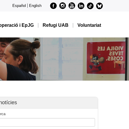
Facebook
Instagram
Youtube
Linkedin
metode-
metode-
Español
English
tiktok
bluesky
peració i EpJG
Refugi UAB
Voluntariat
notícies
rca