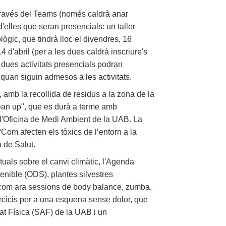
a través del Teams (només caldrà anar
d'elles que seran presencials: un taller
lògic, que tindrà lloc el divendres, 16
14 d'abril (per a les dues caldrà inscriure's
 dues activitats presencials podran
quan siguin admesos a les activitats.
 amb la recollida de residus a la zona de la
lean up", que es durà a terme amb
 l'Oficina de Medi Ambient de la UAB. La
“Com afecten els tòxics de l’entorn a la
a de Salut.
uals sobre el canvi climàtic, l'Agenda
nible (ODS), plantes silvestres
es com ara sessions de body balance, zumba,
xercicis per a una esquena sense dolor, que
tat Física (SAF) de la UAB i un