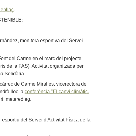
 enllaç
.
STENIBLE:
rnández, monitora esportiva del Servei
 Font del Carme en el marc del projecte
ris de la FAS). Activitat organitzada per
a Solidària.
 càrrec de Carme Miralles, vicerectora de
indrà lloc la
conferència "El canvi climàtic.
ri, metereòleg.
esportiu del Servei d'Activitat Física de la