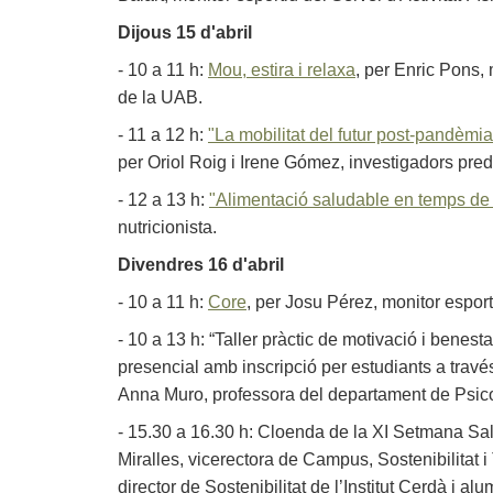
Dijous 15 d'abril
- 10 a 11 h:
Mou, estira i relaxa
, per Enric Pons, 
de la UAB.
- 11 a 12 h:
"La mobilitat del futur post-pandèmia:
per Oriol Roig i Irene Gómez, investigadors pre
- 12 a 13 h:
"Alimentació saludable en temps d
nutricionista.
Divendres 16 d'abril
- 10 a 11 h:
Core
, per Josu Pérez, monitor esport
- 10 a 13 h: “Taller pràctic de motivació i benesta
presencial amb inscripció per estudiants a travé
Anna Muro, professora del departament de Psicol
- 15.30 a 16.30 h: Cloenda de la XI Setmana Sa
Miralles, vicerectora de Campus, Sostenibilitat i 
director de Sostenibilitat de l’Institut Cerdà i a