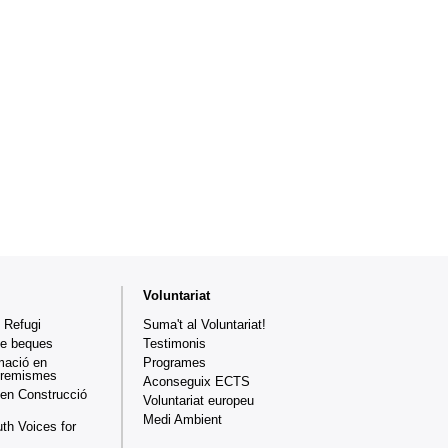
Voluntariat
 Refugi
Suma't al Voluntariat!
de beques
Testimonis
mació en
Programes
xtremismes
Aconseguix ECTS
en Construcció
Voluntariat europeu
Medi Ambient
th Voices for