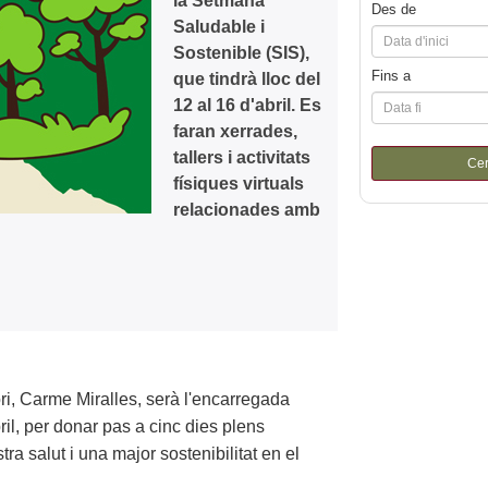
la Setmana
Des de
Saludable i
Sostenible (SIS),
Fins a
que tindrà lloc del
12 al 16 d'abril. Es
faran xerrades,
tallers i activitats
Ce
físiques virtuals
relacionades amb
ori, Carme Miralles, serà l'encarregada
ril, per donar pas a cinc dies plens
ra salut i una major sostenibilitat en el