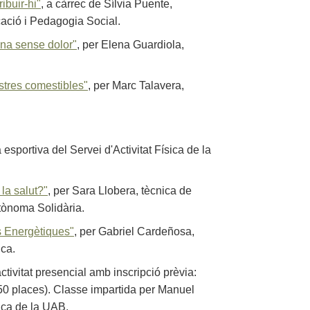
ibuir-hi"
, a càrrec de Sílvia Puente,
ació i Pedagogia Social.
ena sense dolor"
, per Elena Guardiola,
stres comestibles"
, per Marc Talavera,
 esportiva del Servei d'Activitat Física de la
 la salut?"
, per Sara Llobera, tècnica de
utònoma Solidària.
s Energètiques"
, per Gabriel Cardeñosa,
ica.
ctivitat presencial amb inscripció prèvia:
50 places). Classe impartida per Manuel
sica de la UAB.