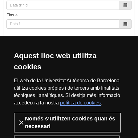
Fins a
Cerca
Aquest lloc web utilitza
cookies
Reconeixement internacional de l'excel·lència
El web de la Universitat Autònoma de Barcelona
HR
utilitza cookies pròpies i de tercers amb finalitats
tècniques i analítiques. Si desitja més informació
accedeixi a la nostra
política de cookies
.
Excell
Només s’utilitzen cookies quan és
Inici
Sobre el web
Accessibilitat web
Avís Legal
Política de
privacitat
Protecció de dades
necessari
La Fundació Autònoma Solidària té com a missió el contribuir a la