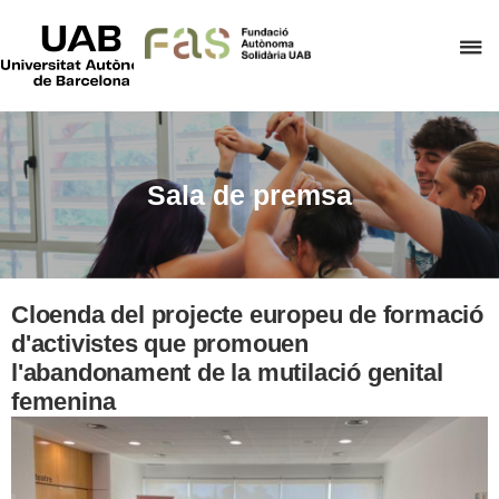
UAB
Universitat
P
Autònoma
de
p
Barcelona
d
el
m
Sala de premsa
d
F
A
S
Cloenda del projecte europeu de formació
d'activistes que promouen
l'abandonament de la mutilació genital
femenina