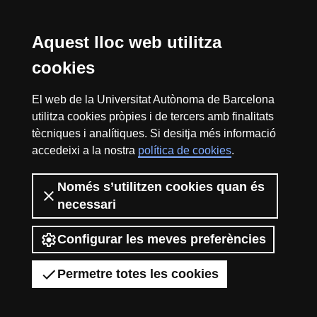
Cerca
Aquest lloc web utilitza
cookies
Reconeixement internacional de l'excel·lència
El web de la Universitat Autònoma de Barcelona
HR
utilitza cookies pròpies i de tercers amb finalitats
tècniques i analítiques. Si desitja més informació
accedeixi a la nostra
política de cookies
.
Excell
Només s’utilitzen cookies quan és
Inici
Sobre el web
Accessibilitat web
Avís Legal
Política de
necessari
privacitat
Protecció de dades
La Fundació Autònoma Solidària té com a missió el contribuir a la
in
construcció d’una universitat més solidària i més compromesa amb la
Configurar les meves preferències
realitat social, mitjançant la promoció de la participació voluntària de la
comunitat universitària com a instrument per a la integració de col·lectius
Permetre totes les cookies
en risc d’exclusió.
2026 Universitat Autònoma de Barcelona
Resea