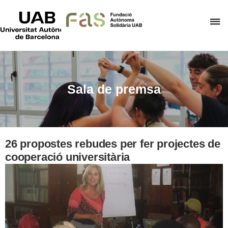
UAB
Universitat
P
Autònoma
de
p
Barcelona
d
el
m
Sala de premsa
d
F
A
S
26 propostes rebudes per fer projectes de
cooperació universitària