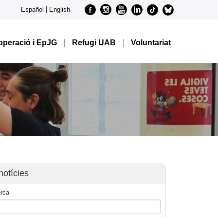
Facebook
Instagram
Youtube
Linkedin
metode-
metode-
Español
English
tiktok
bluesky
peració i EpJG
Refugi UAB
Voluntariat
notícies
rca