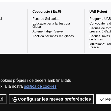
Cooperació i EpJG
UAB Refugi
al
Fons de Solidaritat
Programa UAB
Educació per a la Justícia
Convocatòria 
Global
Beques de for
Aprenentatge i Servei
prevenció d'e
Acollida persones refugiades
Beques Joves 
de la Pau
Multakana: You
Peace
Inici
Sobre el web
Accessibilitat web
Avís Legal
ookies pròpies i de tercers amb finalitats
La Fundació Autònoma Solidària té com a missió el contribuir a la co
xi a la nostra
política de cookies
.
amb la realitat social, mitjançant la promoció de la participació volun
integració de col·lectius en
ri
Configurar les meves preferències
Pe
2026 Universitat Autònom