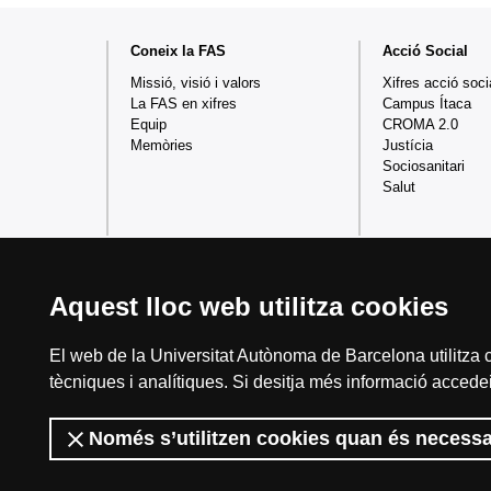
Mapa
Coneix la FAS
Acció Social
web
Missió, visió i valors
Xifres acció soci
La FAS en xifres
Campus Ítaca
Equip
CROMA 2.0
Memòries
Justícia
Sociosanitari
Salut
Aquest lloc web utilitza cookies
El web de la Universitat Autònoma de Barcelona utilitza c
Reconeixement internacional de l'excel·lència
tècniques i analítiques. Si desitja més informació accedei
HR
Només s’utilitzen cookies quan és necessa