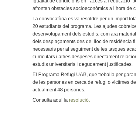
igualtat de condicions en l’accés a l’educació 
afronten obstacles socioeconòmics a l’hora de co
La convocatòria es va resoldre per un import tot
20 estudiants del programa. Les ajudes cobreix
desenvolupament dels estudis, com ara material
dels desplaçaments des del lloc de residència fin
necessaris per al seguiment de les tasques aca
curriculars i altres despeses directament rela
estudis universitaris i degudament justificades.
El Programa Refugi UAB, que treballa per garantir
de les persones en cerca de refugi o víctimes d
actualment 48 persones.
Consulta aquí la
resolució.