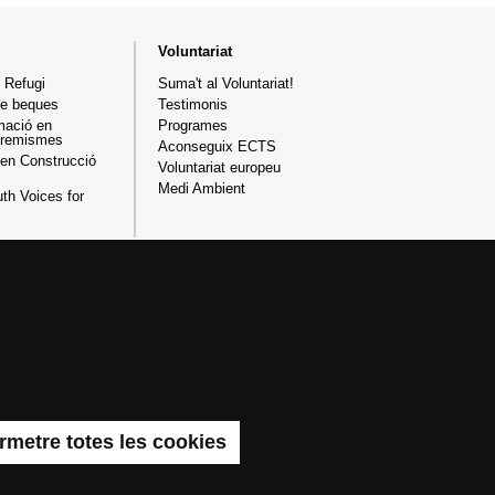
Voluntariat
 Refugi
Suma't al Voluntariat!
de beques
Testimonis
mació en
Programes
xtremismes
Aconseguix ECTS
en Construcció
Voluntariat europeu
Medi Ambient
th Voices for
Política de privacitat
Protecció de dades
nstrucció d’una universitat més solidària i més compromesa
tària de la comunitat universitària com a instrument per a la
 risc d’exclusió.
rmetre totes les cookies
a de Barcelona