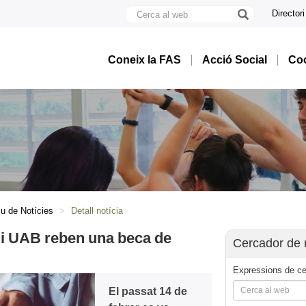
Cerca
Directori
al
U
web
A
B
Coneix la FAS
Acció Social
Coo
iu de Notícies
Detall notícia
gi UAB reben una beca de
Cercador de 
Expressions de ce
El passat 14 de