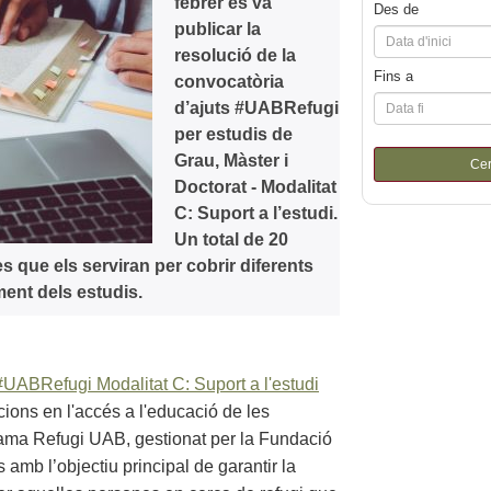
febrer es va
Des de
publicar la
resolució de la
Fins a
convocatòria
d’ajuts #UABRefugi
per estudis de
Grau, Màster i
Ce
Doctorat - Modalitat
C: Suport a l’estudi.
Un total de 20
 que els serviran per cobrir diferents
ent dels estudis.
UABRefugi Modalitat C: Suport a l'estudi
icions en l'accés a l'educació de les
rama Refugi UAB, gestionat per la Fundació
amb l’objectiu principal de garantir la