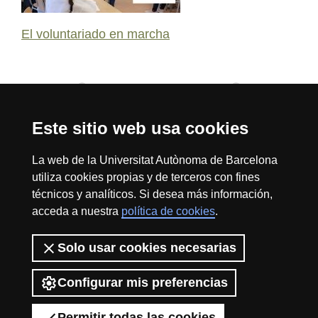
El voluntariado en marcha
1
2
3
4
5
6
7
8
9
10
Este sitio web usa cookies
Reconocimiento internacional de la excelencia
HR
La web de la Universitat Autònoma de Barcelona
utiliza cookies propias y de terceros con fines
técnicos y analíticos. Si desea más información,
acceda a nuestra
política de cookies
.
Excell
Inicio
Sobre el web
Accesibilidad web
Aviso Legal
Política de
privacidad
Protección de datos
Solo usar cookies necesarias
La Fundación Autónoma Solidaria tiene como misión el contribuir a la
in
construcción de una universidad más solidaria y más comprometida con
Configurar mis preferencias
la realidad social, mediante la promoción de la participación voluntaria de
la comunidad universitaria como instrumento para la integración de
Permitir todas las cookies
colectivos en riesgo de exclusión.