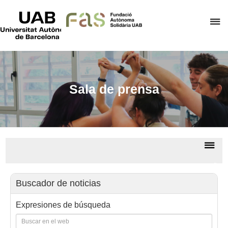
UAB
Universitat
C
Autònoma
de
a
Barcelona
p
d
el
Sala de prensa
m
d
F
A
De
S
la
Sala
na
de
Buscador de noticias
prem
Expresiones de búsqueda