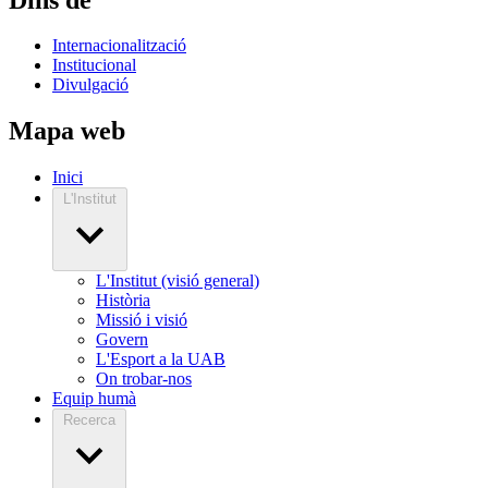
Internacionalització
Institucional
Divulgació
Mapa web
Inici
L'Institut
L'Institut (visió general)
Història
Missió i visió
Govern
L'Esport a la UAB
On trobar-nos
Equip humà
Recerca