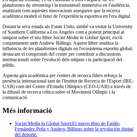
plataformes de
streaming
i la transmissió immersiva en l'audiència,
analitzant com aquestes innovacions asseguren que la recerca
acadèmica modeli el futur de l'experiència esportiva en l'era digital.
Durant la seva estada als Estats Units, també va visitar la University
of Southern California a Los Angeles com a ponent principal al
simposi sobre el seu llibre
Social Media in Global Sport
, escrit
conjuntament amb Andrew Billings. Aquest llibre analitza la
influència de les plataformes digitals en l'ecosistema esportiu global,
destacant el compromís del centre per contribuir a discussions
internacionals sobre l'evolució dels mitjans i la participació del
públic.
Aquesta gira acadèmica per centres de recerca líders reforça la
presència internacional tant de l'Institut de Recerca de l'Esport (IRE-
UAB) com del Centre d'Estudis Olímpics (CEO-UAB) a través de
la difusió de recerca crítica sobre el Moviment Olímpic i la
comunicació.
Més informació
Social Media in Global Sport:El nuevo libro de Emilio
Fernández Peña y Andrew Billings sobre la revolución digital
del deporte.