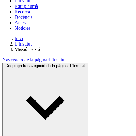
L'Institut
Equip humà
Recerca
Docència
Actes
Notícies
Inici
L'Institut
Missió i visió
Navegació de la pàgina:
L'Institut
Desplega la navegació de la pàgina:
L'Institut