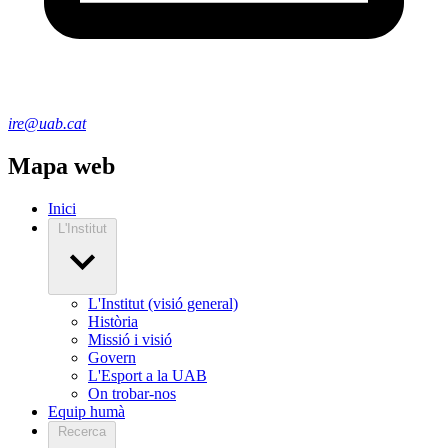
ire@uab.cat
Mapa web
Inici
L'Institut
L'Institut (visió general)
Història
Missió i visió
Govern
L'Esport a la UAB
On trobar-nos
Equip humà
Recerca