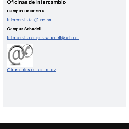
C
Oficinas de intercambio
o
Campus Bellaterra
n
intercanvis.fee@uab.cat
t
Campus Sabadell
a
intercanvis.campus.sabadell@uab.cat
c
t
o
Otros datos de contacto >