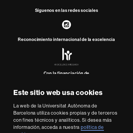
Síguenos en las redes sociales
Instagram
Reconocimiento internacional de la excelencia
HR
Excellence
in
Research
-
Con la financiación de
Euraxess
Este sitio web usa cookies
Sobre
esta
La web de la Universitat Autònoma de
Barcelona utiliza cookies propias y de terceros
web
Aviso legal
Protección de datos
Sobre el
con fines técnicos y analíticos. Si desea más
web
Accesibilidad web
Mapa del web UAB
información, acceda a nuestra
política de