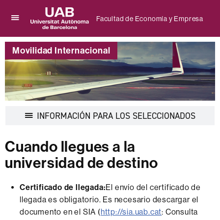
Facultad de Economía y Empresa
Clica
UAB
aquí
Universitat
para
Movilidad Internacional
Autònoma
desplegar
de
el
Barcelona
menú
de
Facultad
de
Economía
Despleg
INFORMACIÓN PARA LOS SELECCIONADOS
y
la
Empresa
navegac
Cuando llegues a la
universidad de destino
Certificado de llegada:
El envío del certificado de
llegada es obligatorio. Es necesario descargar el
documento en el SIA (
http://sia.uab.cat
: Consulta