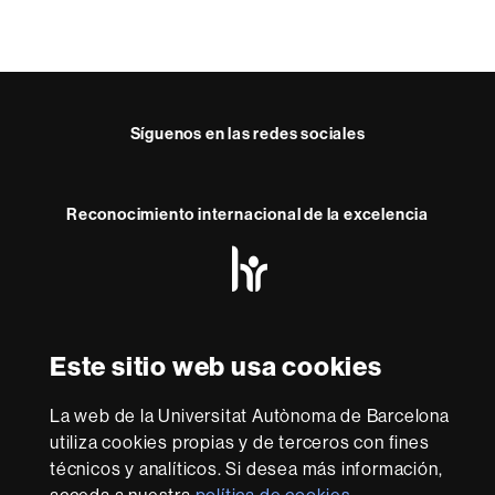
Síguenos en las redes sociales
Reconocimiento internacional de la excelencia
HR
Excellence
in
Research
-
Con la financiación de
Euraxess
Este sitio web usa cookies
La web de la Universitat Autònoma de Barcelona
Sobre
utiliza cookies propias y de terceros con fines
esta
técnicos y analíticos. Si desea más información,
Aviso legal
Protección de datos
Sobre el