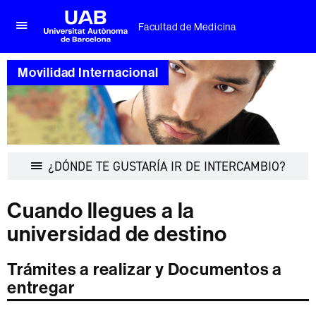
Facultad de Medicina
Clica
UAB
aquí
Universitat
para
Movilidad Internacional
Autònoma
desplegar
de
el
Barcelona
menú
de
Facultad
de
Medicina
Desple
¿DÓNDE TE GUSTARÍA IR DE INTERCAMBIO?
la
navega
Cuando llegues a la
universidad de destino
Trámites a realizar y Documentos a
entregar