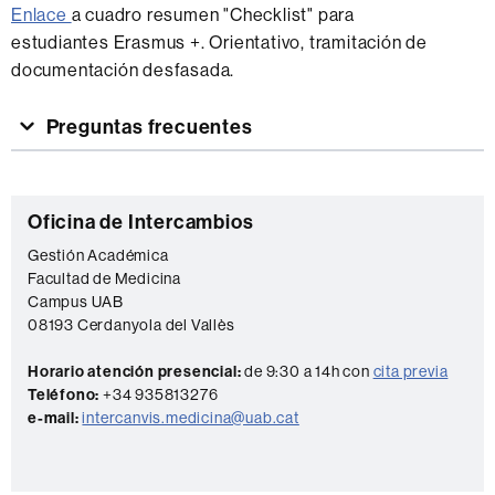
Enlace
a cuadro resumen "Checklist" para
estudiantes Erasmus +. Orientativo, tramitación de
documentación desfasada.
Preguntas frecuentes
Información
C
Oficina de Intercambios
complementaria
o
Gestión Académica
Facultad de Medicina
n
Campus UAB
t
08193 Cerdanyola del Vallès
a
Horario atención presencial:
de 9:30 a 14h con
cita previa
c
Teléfono:
+34 935813276
t
e-mail:
intercanvis.medicina@uab.cat
o