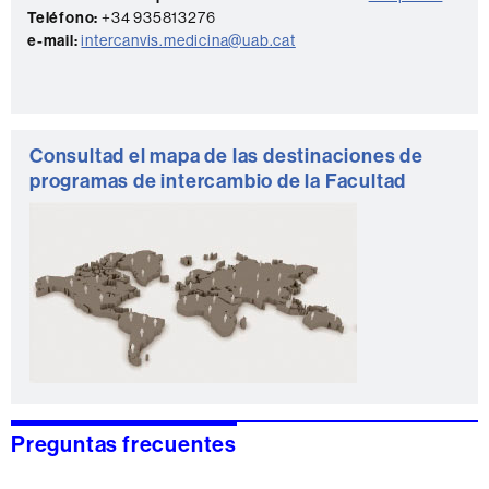
c
Teléfono:
+34 935813276
t
e-mail:
intercanvis.medicina@uab.cat
o
Consultad el mapa de las destinaciones de
programas de intercambio de la Facultad
Preguntas frecuentes