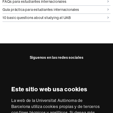
FAQs para estudiantes internacionales
Guía práctica para estudiantes internacionales
10 basic questions about studying at UAB
Síguenos en las redes sociales
Reconocimiento internacional de la excelencia
HR
Este sitio web usa cookies
Excellence
in
La web de la Universitat Autònoma de
Research
Con la financiación de
-
Barcelona utiliza cookies propias y de terceros
Euraxess
con fines técnicos y analíticos. Si desea más