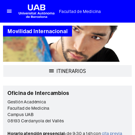
Facultad de Medicina
Clica
UAB
aquí
Universitat
para
Movilidad Internacional
Autònoma
desplegar
de
el
Barcelona
menú
de
Facultad
de
Desplegar
ITINERARIOS
Medicina
la
navegación
Información
C
Oficina de Intercambios
complementaria
o
Gestión Académica
Facultad de Medicina
n
Campus UAB
t
08193 Cerdanyola del Vallès
a
Horario atención presencial:
de 9:30 a 14h con
cita previa