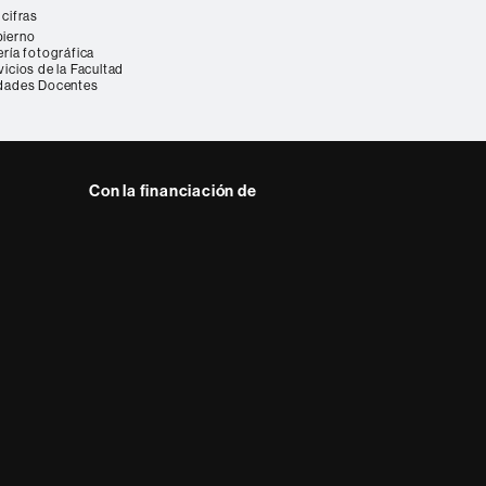
 cifras
ierno
ería fotográfica
vicios de la Facultad
dades Docentes
Con la financiación de
 del web UAB