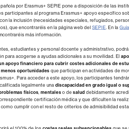
pañola por Erasmus+ SEPIE pone a disposición de las instit
es participantes al programa Erasmus+ apoyo específico so
con la inclusión (necesidades especiales, refugiados, pers
s), que encontraréis en la página web del
SEPIE
. En la
Guía
ncontraréis más información.
ntes, estudiantes y personal docente y administrativo, podr
 para acogerse a ayudas adicionales a su movilidad. El
apo
un apoyo financiero para cubrir costes adicionales de estu
n menos oportunidades
que participan en actividades de mov
mus+. Para acceder a este apoyo, los participantes tendrá
calificada legalmente una
discapacidad en grado igual o sup
problemas físicos
,
mentales
o de
salud
debidamente acred
orrespondiente certificación médica y que dificulten la realiz
í como cumplir con el resto de criterios de admisibilidad est
brirá el 100% de los
costes reales subvencionables
que se s