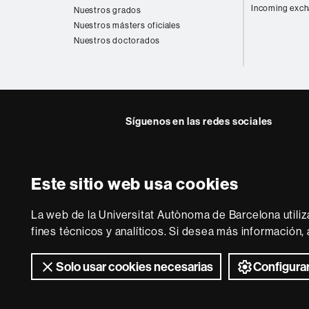
Incoming exch
Nuestros grados
Nuestros másters oficiales
Nuestros doctorados
Síguenos en las redes sociales
Este sitio web usa cookies
Sobre
esta
La web de la Universitat Autònoma de Barcelona utiliz
web
Aviso legal
P
fines técnicos y analíticos. Si desea más información
Solo usar cookies necesarias
Configurar