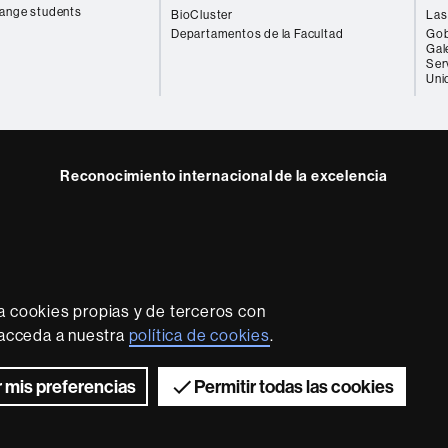
ange students
BioCluster
Las
Departamentos de la Facultad
Gob
Gal
Ser
Uni
Reconocimiento internacional de la excelencia
HR
Excellence
in
Research
-
a cookies propias y de terceros con
Euraxess
rotección de datos
Sobre el web
Accesibilidad web
Mapa
, acceda a nuestra
política de cookies
.
2026 Universitat Autònoma de Barcelona
 mis preferencias
Permitir todas las cookies