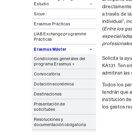
Estudio
directamente 
a través de l
Sicue
individual”, 
Erasmus Prácticas
(
Entre los ga
UAB Exchange programme
especial/adap
Prácticas
profesionales
Erasmus Máster
Solicita la a
Condiciones generales del
programa Erasmus +
KA131. Ten en
admitiran las 
Convocatòria
Dotación económica
Todos los par
tendrán que a
Destinaciones
institución d
Presentación de
los gastos re
solicitudes
Resoluciones y
documentación obligatoria