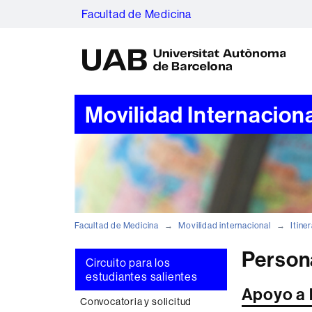
Facultad de Medicina
U
A
B
Movilidad Internacion
Facultad de Medicina
Movilidad internacional
Itine
Person
Circuito para los
estudiantes salientes
Apoyo a l
Convocatoria y solicitud