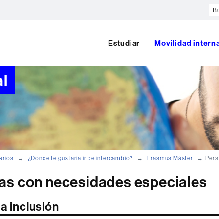
Bu
en
el
w
Estudiar
Movilidad intern
al
rarios
¿Dónde te gustaría ir de intercambio?
Erasmus Máster
Pers
as con necesidades especiales
a inclusión