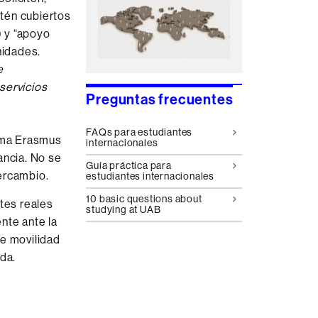
tén cubiertos
) y “apoyo
nidades.
e
servicios
Preguntas frecuentes
FAQs para estudiantes
ama Erasmus
internacionales
ancia. No se
Guía práctica para
tercambio.
estudiantes internacionales
10 basic questions about
stes reales
studying at UAB
nte ante la
de movilidad
da.