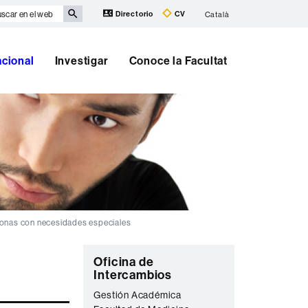
scar
Directorio
CV
Català
eb
acional
Investigar
Conoce la Facultat
onas con necesidades especiales
Información
C
Oficina de
complementaria
Intercambios
o
Gestión Académica
n