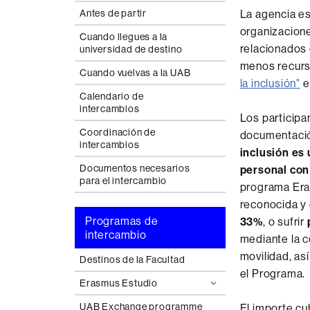
La agencia es
Antes de partir
organizacion
Cuando llegues a la
relacionados 
universidad de destino
menos recurso
Cuando vuelvas a la UAB
la inclusión"
e
Calendario de
intercambios
Los participa
Coordinación de
documentación
intercambios
inclusión es 
Documentos necesarios
personal co
para el intercambio
programa Eras
reconocida y 
Programas de
33%
, o sufrir
intercambio
mediante la c
movilidad, as
Destinos de la Facultad
el Programa.
Erasmus Estudio
UAB Exchange programme
El importe cu