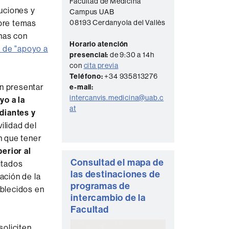
Facultad de Medicina
t
uciones y
Campus UAB
bre temas
a
08193 Cerdanyola del Vallès
onas con
c
Horario atención
 de "apoyo a
t
presencial:
de 9:30 a 14h
con
cita previa
o
Teléfono:
+34 935813276
án presentar
e-mail:
intercanvis.medicina@uab.c
yo a la
at
diantes y
ilidad del
n que tener
erior al
Consultad el mapa de
itados
las destinaciones de
ación de la
programas de
ablecidos en
intercambio de la
Facultad
oliciten,