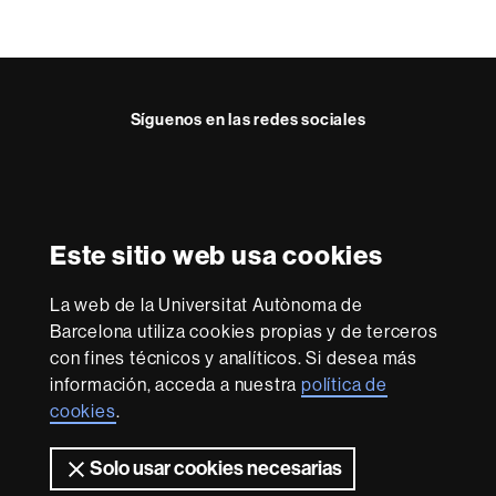
a
c
t
o
Síguenos en las redes sociales
Reconocimiento internacional de la excelencia
HR
Este sitio web usa cookies
Excellence
in
Research
La web de la Universitat Autònoma de
-
Con la financiación de
Barcelona utiliza cookies propias y de terceros
Euraxess
con fines técnicos y analíticos. Si desea más
información, acceda a nuestra
política de
cookies
.
Sobre
esta
Solo usar cookies necesarias
web
Aviso legal
Protección de datos
Sobre el