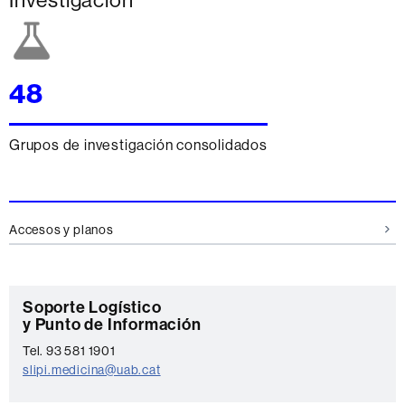
Investigación
48
Grupos de investigación consolidados
Información
Accesos y planos
complementaria
C
Soporte Logístico
y Punto de Información
o
Tel. 93 581 1901
n
slipi.medicina@uab.cat
t