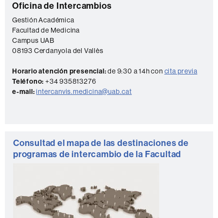
C
Oficina de Intercambios
complementaria
o
Gestión Académica
Facultad de Medicina
n
Campus UAB
t
08193 Cerdanyola del Vallès
a
Horario atención presencial:
de 9:30 a 14h con
cita previa
c
Teléfono:
+34 935813276
t
e-mail:
intercanvis.medicina@uab.cat
o
Consultad el mapa de las destinaciones de
programas de intercambio de la Facultad