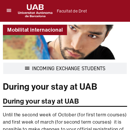
Facultat de Dret
Prem
UAB
per
Universitat
desplegar
Mobilitat internacional
Autònoma
el
de
menú
Barcelona
de
Facultat
de
Dret
Desplegar
INCOMING EXCHANGE STUDENTS
la
navegació
During your stay at UAB
During your stay at UAB
Until the second week of October (for first term courses)
and first week of march (for second term courses) it is
possible to make changes to your official registration of