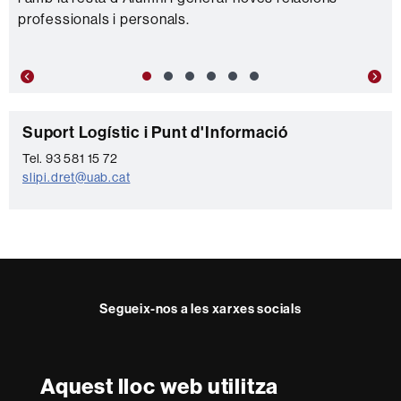
professionals i personals.
Previous
Nex
C
Suport Logístic i Punt d'Informació
o
Tel. 93 581 15 72
slipi.dret@uab.cat
n
t
a
c
t
Segueix-nos a les xarxes socials
e
Twitter
YouTube
Instagram
LinkedIn
Facultat
UAB
Aquest lloc web utilitza
Reconeixement internacional de l'excel·lència