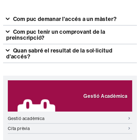
Com puc demanar l'accés a un màster?
Com puc tenir un comprovant de la
preinscripció?
Quan sabré el resultat de la sol·licitud
d'accés?
Informació
Destaquem
complementària
Gestió Acadèmica
Gestió acadèmica
Cita prèvia