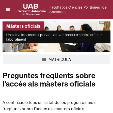
Facultat de Ciències Polítiques i de
Sociologia
Prem
UAB
per
Universitat
desplegar
Màsters oficials
Autònoma
el
de
menú
Una eina fonamental per actualitzar coneixements i crèixer
Barcelona
laboralment
de
Facultat
de
Ciències
Desplegar
MATRÍCULA
Polítiques
la
i
navegació
de
Preguntes freqüents sobre
Sociologia
l'accés als màsters oficials
A continuació tens un llistat de les preguntes més
freqüents sobre l'accés als màsters oficials.