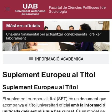
Facultat de Ciències Polítiques i de
Sociologia
Prem
UAB
per
Universitat
desplegar
Màsters oficials
Autònoma
el
de
menú
Una eina fonamental per actualitzar coneixements i crèixer
Barcelona
de
laboralment
Facultat
de
Ciències
Polítiques
Desplegar
INFORMACIÓ ACADÈMICA
i
la
de
navegació
Sociologia
Suplement Europeu al Títol
Suplement Europeu al Títol
El suplement europeu al títol (SET) és un document que
acompanya el títol universitari oficial
amb la informació
unificada dels estudis que has cursat
. És un model de