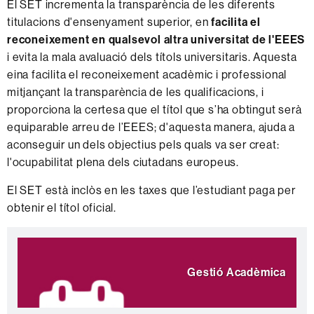
El SET incrementa la transparència de les diferents
titulacions d'ensenyament superior, en
facilita el
reconeixement en qualsevol altra universitat de l'EEES
i evita la mala avaluació dels títols universitaris. Aquesta
eina facilita el reconeixement acadèmic i professional
mitjançant la transparència de les qualificacions, i
proporciona la certesa que el títol que s’ha obtingut serà
equiparable arreu de l’EEES; d'aquesta manera, ajuda a
aconseguir un dels objectius pels quals va ser creat:
l'ocupabilitat plena dels ciutadans europeus.
El SET està inclòs en les taxes que l’estudiant paga per
obtenir el títol oficial.
Informació
Destaquem
complementària
Gestió Acadèmica