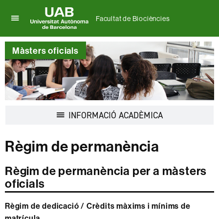
Facultat de Biociències
Prem
UAB
per
Universitat
desplegar
Màsters oficials
Autònoma
el
de
menú
Barcelona
de
Facultat
de
Biociències
Desplegar
INFORMACIÓ ACADÈMICA
la
navegació
Règim de permanència
Règim de permanència per a màsters
oficials
Règim de dedicació / Crèdits màxims i mínims de
matrícula