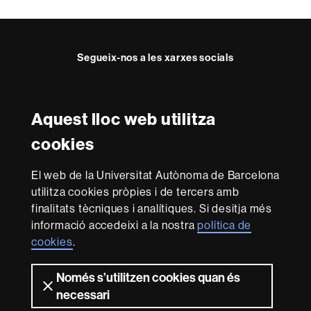
a
c
t
Segueix-nos a les xarxes socials
e
Twitter
Instagram
Aquest lloc web utilitza
Reconeixement internacional de l'excel·lència
cookies
HR
Excellence
El web de la Universitat Autònoma de Barcelona
in
utilitza cookies pròpies i de tercers amb
Research
Amb el finançament de
-
finalitats tècniques i analítiques. Si desitja més
Euraxess
informació accedeixi a la nostra
política de
cookies
.
Sobre
Només s’utilitzen cookies quan és
aquest
necessari
web
Avís legal
Protecció de dades
Sobre el