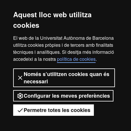
Autorització per a tràmits administratius
Aquest lloc web utilitza
Inici de les classes
cookies
7 de setembre de 2026.
El web de la Universitat Autònoma de Barcelona
utilitza cookies pròpies i de tercers amb finalitats
Horaris de les assignatures
tècniques i analítiques. Si desitja més informació
accedeixi a la nostra
política de cookies
.
Horaris de Primer Curs del Grau en Geografia, Medi Ambient i
Planificació Territorial
Horaris de les assignatures per al curs 2026-2027
Només s’utilitzen cookies quan és
necessari
Configurar les meves preferències
2026 Universitat Autònoma de
Barcelona
Permetre totes les cookies
Tens dubtes?
Desplegar el menú mòbil