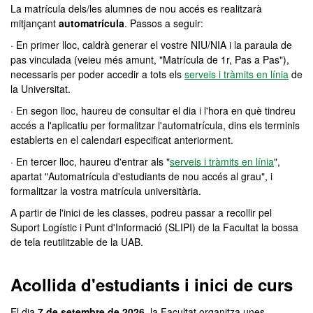
La matrícula dels/les alumnes de nou accés es realitzarà
mitjançant
automatrícula
. Passos a seguir:
· En primer lloc, caldrà generar el vostre NIU/NIA i la paraula de
pas vinculada (veieu més amunt, "Matrícula de 1r, Pas a Pas"),
necessaris per poder accedir a tots els
serveis i tràmits en línia
de
la Universitat.
· En segon lloc, haureu de consultar el dia i l'hora en què tindreu
accés a l'aplicatiu per formalitzar l'automatrícula, dins els terminis
establerts en el calendari especificat anteriorment.
· En tercer lloc, haureu d'entrar als "
serveis i tràmits en línia
",
apartat "Automatrícula d'estudiants de nou accés al grau", i
formalitzar la vostra matrícula universitària.
A partir de l'inici de les classes, podreu passar a recollir pel
Suport Logístic i Punt d'Informació (SLIPI) de la Facultat la bossa
de tela reutilitzable de la UAB.
Acollida d'estudiants i inici de curs
El dia
7
de setembre de 2026,
la Facultat organitza unes