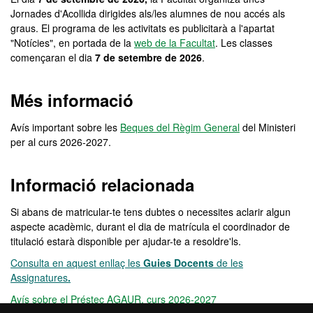
Jornades d'Acollida dirigides als/les alumnes de nou accés als
graus. El programa de les activitats es publicitarà a l'apartat
"Notícies", en portada de la
web de la Facultat
. Les classes
començaran el dia
7 de setembre de 2026
.
Més informació
Avís important sobre les
Beques del Règim General
del Ministeri
per al curs 2026-2027.
Informació relacionada
Si abans de matricular-te tens dubtes o necessites aclarir algun
aspecte acadèmic, durant el dia de matrícula el coordinador de
titulació estarà disponible per ajudar-te a resoldre'ls.
Consulta en aquest enllaç les
Guies Docents
de les
Assignatures
.
Avís sobre el Préstec AGAUR, curs 2026-2027