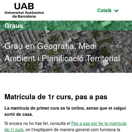
Ves al contingut principal
Ves a la navegació de la pàgina
UAB Universitat Autònoma de Barcelona
Idioma selecci
Català
Graus
Grau en Geografia, Medi
Ambient i Planificació Territorial
Grau en Geografia, Medi Am
Matrícula de 1r curs, pas a pas
La matrícula de primer curs es fa online, sense que et calgui
sortir de casa.
Si encara no ho has fet, consulta el
Pas a pas per fer la matrícula
de 1r curs
, on t'expliquem de manera general com funciona la