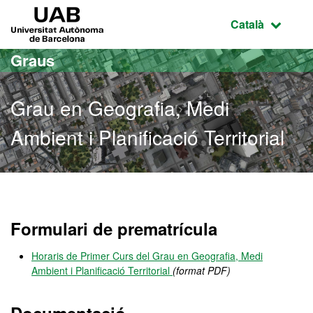
Ves al contingut principal
Ves a la navegació de la pàgina
UAB Universitat Autònoma de Barcelona
Idioma selecci
Català
Graus
Grau en Geografia, Medi
Ambient i Planificació Territorial
Grau en Geografia, Medi Am
Formulari de prematrícula
Horaris de Primer Curs del Grau en Geografia, Medi
Ambient i Planificació Territorial
(format PDF)