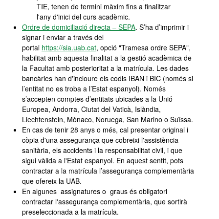
TIE, tenen de termini màxim fins a finalitzar
l'any d'inici del curs acadèmic.
Ordre de domiciliació directa – SEPA
. S’ha d’imprimir i
signar i enviar a través del
portal
https://sia.uab.cat
, opció "Tramesa ordre SEPA",
habilitat amb aquesta finalitat a la gestió acadèmica de
la Facultat amb posterioritat a la matrícula. Les dades
bancàries han d'incloure els codis IBAN i BIC (només si
l’entitat no es troba a l’Estat espanyol). Només
s’accepten comptes d’entitats ubicades a la Unió
Europea, Andorra, Ciutat del Vaticà, Islàndia,
Liechtenstein, Mònaco, Noruega, San Marino o Suïssa.
En cas de tenir 28 anys o més, cal presentar original i
còpia d'una assegurança que cobreixi l'assistència
sanitària, els accidents i la responsabilitat civil, i que
sigui vàlida a l'Estat espanyol. En aquest sentit, pots
contractar a la matrícula l’assegurança complementària
que ofereix la UAB.
En algunes assignatures o graus és obligatori
contractar l'assegurança complementària, que sortirà
preseleccionada a la matrícula.