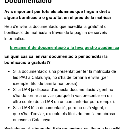
Documentació
Avís important per tots els alumnes que tinguin dret a
alguna bonificació o gratuïtat en el preu de la matríca:
Heu d'enviar la documentació que acredita la gratuïtat o
bonificació de matrícula a través de la pàgina de serveis
informàtics:
Enviament de documentació a la teva gestió acadèmica
En quin cas cal enviar documentació per acreditar la
bonificació o gratuïtat?
Si la documentació s’ha presentat per fer la matrícula de
les PAU a Catalunya, no s’ha de tornar a enviar (per
exemple, títol de família nombrosa)
Si la UAB ja disposa d’aquesta documentació vigent no
s’ha de tornar a enviar (perquè la vas presentar en un
altre centre de la UAB en un curs anterior per exemple).
Si la UAB té la documentació, però no està vigent, sí
que s’ha d’enviar, excepte els títols de família nombrosa
emesos a Catalunya.
Posteriorment,
abans del 6 de novembre
, cal lliurar a la gestió