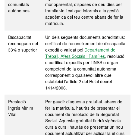
comunitats
monoparental, disposes de deu dies per
autònomes
tramitar-lo i cal que informis a la gestió
acadèmica del teu centre abans de fer la
matrícula.
Discapacitat
Un dels següents documents acreditatius:
reconeguda
del
certificat de reconeixement de discapacitat
33% o superior
expedit o validat pel
Departament de
Treball, Afers Socials i Famílies
, resolució
o certificat expedits per l'INSS o òrgan
competent de la comunitat autònoma
corresponent o qualsevol altre que
estableixi l’article 2 del Reial decret
1414/2006.
Prestació
Per gaudir d’aquesta gratuïtat, abans de
Ingrés Mínim
fer la matrícula, hauràs de presentar el
Vital
document de resolució de la Seguretat
Social. Aquesta gratuïtat tindrà vigència
curs a curs i hauràs de presentar un nou
document actualitzat per aplicar-la el curs