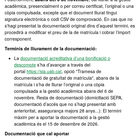
acadèmica, presencialment o per correu certificat, l’original o una
còpia compulsada, excepte que el document lliurat tingui
signatura electrònica o codi CSV de comprovació. En cas que no
s'hagi presentat la documentació original dins d’aquest termini, es
procedirà a modificar el preu de la de matrícula i cobrar l’import
corresponent.
Terminis de lliurament de la documentació:
La
documentació acreditativa d’una bonificació o
descompte
s’ha d’avançar a través del
portal
https://sia.uab.cat
, opció "Tramesa de
documentació de gratuïtat de matrícula", abans de la
matrícula i s’ha de lliurar l’original o una còpia
compulsada a la gestió acadèmica abans del 6 de
novembre. Resta de documentació (domiciliació SEPA,
documentació d’accés que no s’hagi presentat amb
anterioritat, assegurança majors 28 anys...): El termini
màxim per a aportar la documentació a la gestió
acadèmica és el 15 de desembre de 2026.
Documentació que cal aportar