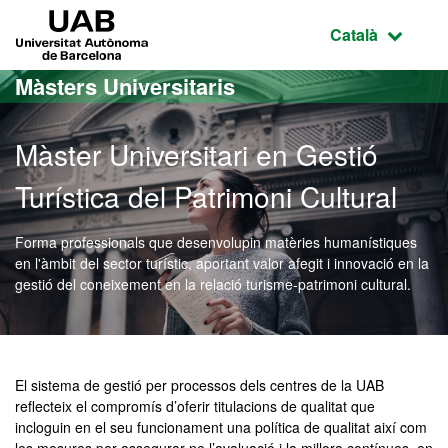
Ves al contingut principal
Ves a la navegació de la pàgina
UAB Universitat Autònoma de Barcelona
Idioma selecci
Català
Màsters Universitaris
Màster Universitari en Gestió
Turística del Patrimoni Cultural
Forma professionals que desenvolupin matèries humanístiques
en l'àmbit del sector turístic, aportant valor afegit i innovació en la
gestió del coneixement en la relació turisme-patrimoni cultural.
Màster Oficial - Gestió Tur
El sistema de gestió per processos dels centres de la UAB
reflecteix el compromís d’oferir titulacions de qualitat que
incloguin en el seu funcionament una política de qualitat així com