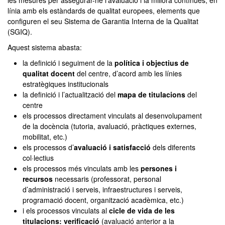
les mesures per assegurar-ne l’avaluació i la millora contínues, en
línia amb els estàndards de qualitat europees, elements que
configuren el seu Sistema de Garantia Interna de la Qualitat
(SGIQ).
Aquest sistema abasta:
la definició i seguiment de la
política i objectius de
qualitat docent
del centre, d’acord amb les línies
estratègiques institucionals
la definició i l’actualització del
mapa de titulacions
del
centre
els processos directament vinculats al desenvolupament
de la docència (tutoria, avaluació, pràctiques externes,
mobilitat, etc.)
els processos d’
avaluació i satisfacció
dels diferents
col·lectius
els processos més vinculats amb les
persones i
recursos
necessaris (professorat, personal
d’administració i serveis, infraestructures i serveis,
programació docent, organització acadèmica, etc.)
i els processos vinculats al
cicle de vida de les
titulacions: verificació
(avaluació anterior a la