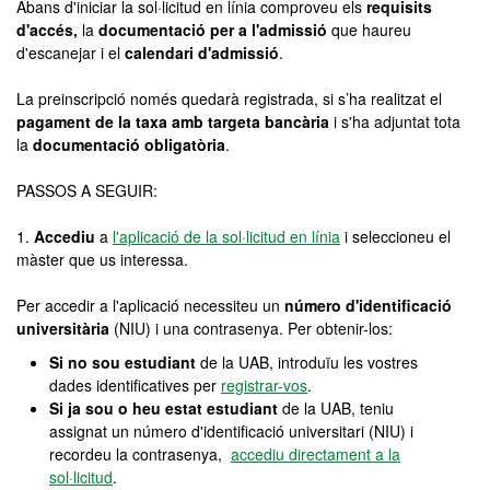
Abans d'iniciar la sol·licitud en línia comproveu els
requisits
d'accés,
la
documentació per a l'admissió
que haureu
d'escanejar i el
calendari d'admissió
.
La preinscripció només quedarà registrada, si s’ha realitzat el
pagament de la taxa amb targeta bancària
i s'ha adjuntat tota
la
documentació obligatòria
.
PASSOS A SEGUIR:
1.
Accediu
a
l'aplicació de la sol·licitud en línia
i seleccioneu el
màster que us interessa.
Per accedir a l'aplicació necessiteu un
número d'identificació
universitària
(NIU) i una contrasenya. Per obtenir-los:
Si no sou estudiant
de la UAB, introduïu les vostres
dades identificatives per
registrar-vos
.
Si ja sou o heu estat estudiant
de la UAB, teniu
assignat un número d'identificació universitari (NIU) i
recordeu la contrasenya,
accediu directament a la
sol·licitud
.