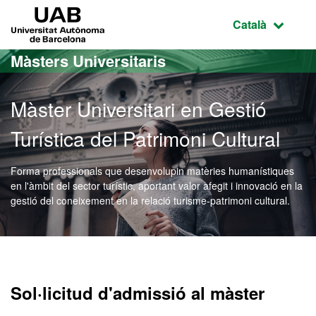
Ves al contingut principal
Ves a la navegació de la pàgina
UAB Universitat Autònoma de Barcelona
Idioma selecci
Català
Màsters Universitaris
Màster Universitari en Gestió
Turística del Patrimoni Cultural
Forma professionals que desenvolupin matèries humanístiques
en l'àmbit del sector turístic, aportant valor afegit i innovació en la
gestió del coneixement en la relació turisme-patrimoni cultural.
Màster Oficial - Gestió Tur
Sol·licitud d'admissió al màster