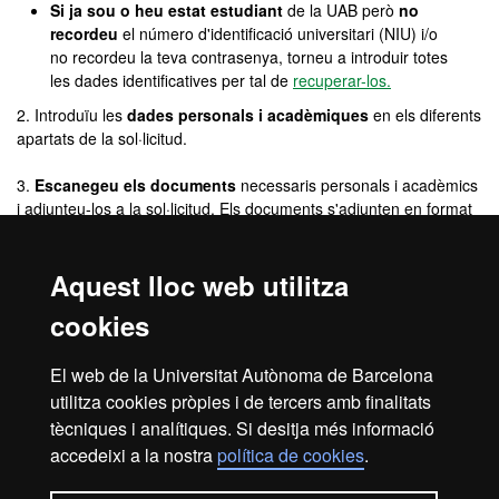
Si ja sou o heu estat estudiant
de la UAB però
no
recordeu
el número d'identificació universitari (NIU) i/o
no recordeu la teva contrasenya, torneu a introduir totes
les dades identificatives per tal de
recuperar-los.
2. Introduïu les
dades personals i acadèmiques
en els diferents
apartats de la sol·licitud.
3.
Escanegeu els documents
necessaris personals i acadèmics
i adjunteu-los a la sol·licitud. Els documents s'adjunten en format
.pdf, .jpg o .doc (màxim 4 MB).
Aquest lloc web utilitza
4.
Aboneu la taxa d'inscripció obligatòria
(30,21 euros no
reemborsables) amb
targeta bancària de crèdit o de dèbit
. (No
cookies
serà necessari en el cas dels màsters Erasmus Mundus i del
màster
de Logística i Gestió de la Cadena de Subministrament /
Logistics and Supply Chain Management)
El web de la Universitat Autònoma de Barcelona
utilitza cookies pròpies i de tercers amb finalitats
5. Si voleu, podeu descarregar-vos el
comprovant
de la
tècniques i analítiques. Si desitja més informació
sol·licitud d'admissió.
accedeixi a la nostra
política de cookies
.
Entra a l'aplicació de la sol·licitud